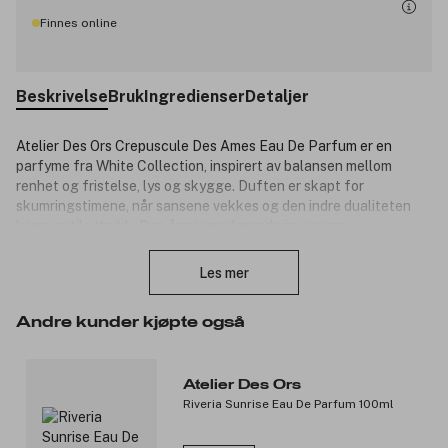
Finnes online
Beskrivelse
Bruk
Ingredienser
Detaljer
Atelier Des Ors Crepuscule Des Ames Eau De Parfum er en
parfyme fra White Collection, inspirert av balansen mellom
renhet og fristelse, lys og skygge. Duften er skapt for
skumringstimene, når sansene vekkes og den indre dualiteten
kommer til uttrykk. Den åpner med mandarin-essens,
Lukk
kardemomme-essens og muskatsalvie-essens, som gir en frisk,
krydret og aromatisk start. I hjertet kommer isop-essens, røkelse
Les mer
og chili berry-essens, før basen avrundes med hyraceum-
infusjon og patchouliessens. Crepuscule Des Ames er en varm,
Andre kunder kjøpte også
intens og krydret duft med en rik, animalisk karakter og en
gyllen, omsluttende dybde.
Duftnoter:
Atelier Des Ors
Riveria Sunrise Eau De Parfum 100ml
Toppnoter: Mandarin-essens, kardemomme-essens og
muskatsalvie-essens.