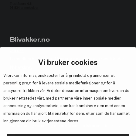
Blivakker.no
Om oss
Bli medlem helt gratis - få poeng og eksklusive rabattkoder.
Vi bruker cookies
Nyhetsbrev
Vi bruker informasjonskapsler for å gi innhold og annonser et
Samarbeid med oss
personlig preg, for å levere sosiale mediefunksjoner og for å
analysere trafikken vår. Vi deler dessuten informasjon om hvordan du
bruker nettstedet vårt, med partnerne våre innen sosiale medier,
annonsering og analysearbeid, som kan kombinere den med annen
En del av
Brandsdal Group AS
informasjon du har gjort tilgjengelig for dem, eller som de har samlet
inn gjennom din bruk av tjenestene deres.
For personlig veiledning om profesjonelle hårprodukter, klikk
her
.