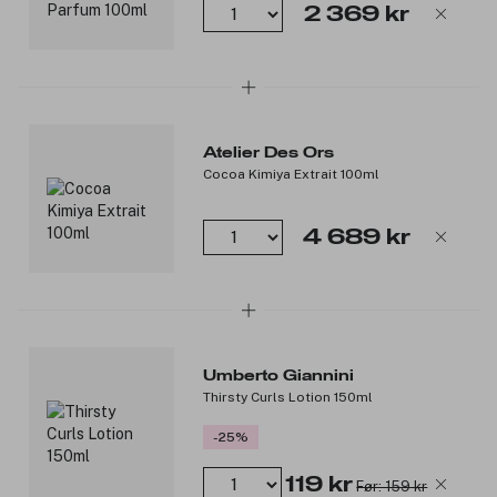
Hjertenoter: Isop-essens, røkelse og chili berry-essens.
2 369 kr
Bunnoter: Hyraceum-infusjon og patchouliessens.
Produktnummer:
3356894
Atelier Des Ors
Cocoa Kimiya Extrait 100ml
4 689 kr
Umberto Giannini
Thirsty Curls Lotion 150ml
-25%
119 kr
Før: 159 kr