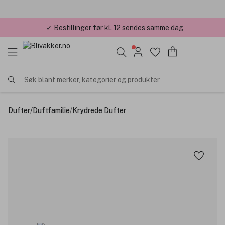
✓ Bestillinger før kl. 12 sendes samme dag
✓ Årets Nettbutikk 2026 og 2025
Søk blant merker, kategorier og produkter
Dufter
/
Duftfamilie
/
Krydrede Dufter