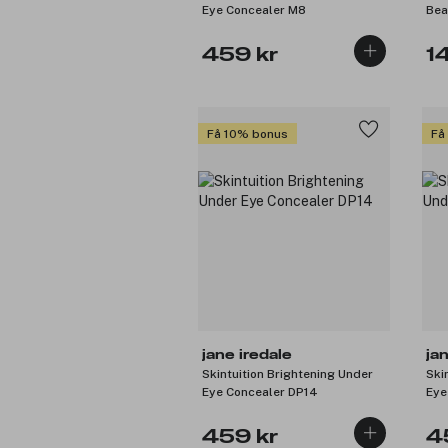
Eye Concealer M8
Bea
459 kr
1
Få 10% bonus
Få
jane iredale
ja
Skintuition Brightening Under
Ski
Eye Concealer DP14
Eye
459 kr
4