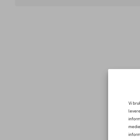
Vi bru
levere
infor
medie
inform