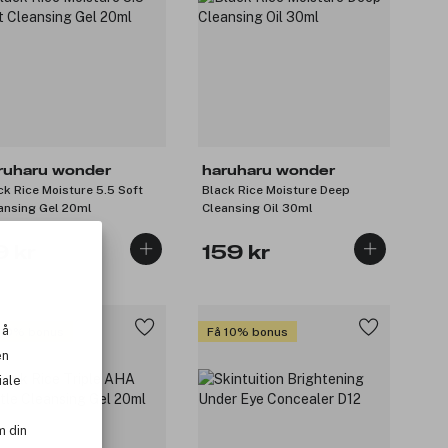
ruharu wonder
haruharu wonder
ck Rice Moisture 5.5 Soft
Black Rice Moisture Deep
ansing Gel 20ml
Cleansing Oil 30ml
9 kr
159 kr
 å
 10% bonus
Få 10% bonus
en
iale
m din