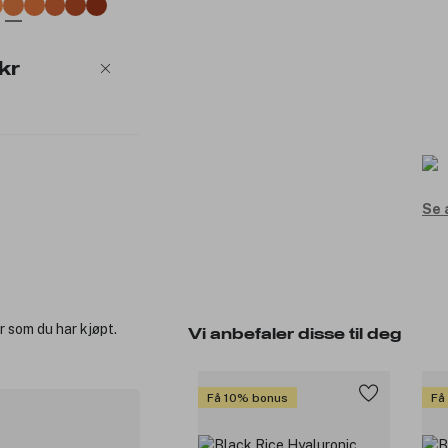
kr
Se 
r som du har kjøpt.
Vi anbefaler disse til deg
Få 10% bonus
Få