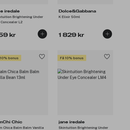
ne iredale
Dolce&Gabbana
ntuition Brightening Under
K Elixir 50ml
 Concealer L2
59 kr
1 829 kr
 10% bonus
Få 10% bonus
mChi Chic
jane iredale
m Chica Balm Balm Vanilla
Skintuition Brightening Under