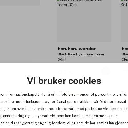
haruharu wonder
ha
Black Rice Hyaluronic Toner
Bla
30ml
Cle
99 kr
7
Vi bruker cookies
ker informasjonskapsler for å gi innhold og annonser et personlig preg, for
Få 10% bonus
Få
 sosiale mediefunksjoner og for å analysere trafikken vår. Vi deler dessut
masjon om hvordan du bruker nettstedet vårt, med partnerne våre innen sos
r, annonsering og analysearbeid, som kan kombinere den med annen
asjon du har gjort tilgjengelig for dem, eller som de har samlet inn gjenno