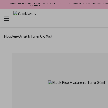
UKENS DEAL : 40% RABATT PÅ
✓ Bestillinger før kl. 12
AMIKA
dag
Hudpleie
/
Ansikt
/
Toner Og Mist