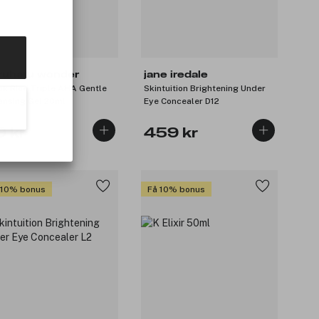
ruharu wonder
jane iredale
ck Rice Triple AHA Gentle
Skintuition Brightening Under
ansing Gel 20ml
Eye Concealer D12
9 kr
459 kr
 10% bonus
Få 10% bonus