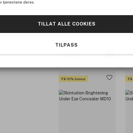
av tjenestene deres.
TILLAT ALLE COOKIES
haruharu wonder
ha
Black Rice Probiotics Barrier
Bla
Essence 30ml
Cle
TILPASS
159 kr
7
Få 10% bonus
Få