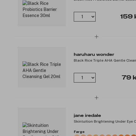
159 
haruharu wonder
Black Rice Triple AHA Gentle Clea
79 k
jane iredale
Skintuition Brightening Under Eye 
Farge