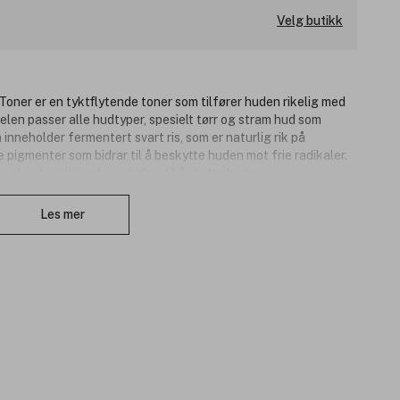
Velg butikk
oner er en tyktflytende toner som tilfører huden rikelig med
len passer alle hudtyper, spesielt tørr og stram hud som
nneholder fermentert svart ris, som er naturlig rik på
 pigmenter som bidrar til å beskytte huden mot frie radikaler.
 virker beroligende og bidrar til å støtte hudens
Lukk
eskytter hudcellene. Lavendelolje hjelper med å berolige
ltra Deep Technology, som bidrar til at de aktive ingrediensene
Les mer
 er en gjennomfuktet, mykere og mer komfortabel hud med sunn