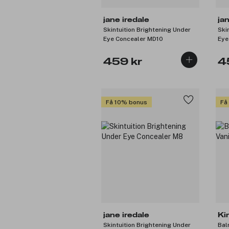
jane iredale
ja
Skintuition Brightening Under
Ski
Eye Concealer MD10
Eye
459 kr
4
Få 10% bonus
Få
jane iredale
Ki
Skintuition Brightening Under
Bal