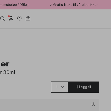
mumsbeløp 299kr,-
✓ Gratis frakt til våre butikker
er
er 30ml
Legg til