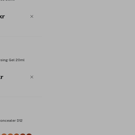
kr
nsing Gel 20ml
r
Concealer D12