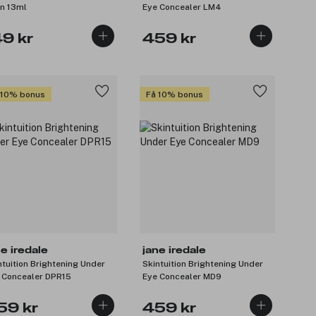
n 13ml
Eye Concealer LM4
49 kr
459 kr
 10% bonus
Få 10% bonus
ne iredale
jane iredale
ntuition Brightening Under
Skintuition Brightening Under
 Concealer DPR15
Eye Concealer MD9
59 kr
459 kr