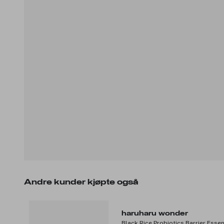
Andre kunder kjøpte også
haruharu wonder
Black Rice Probiotics Barrier Ess