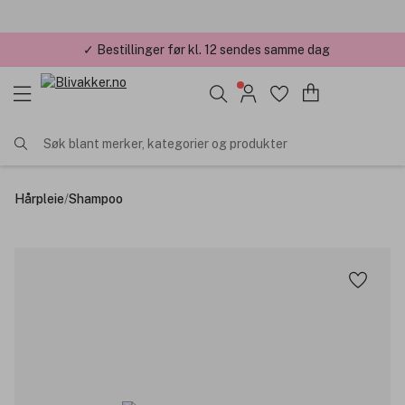
✓ Bestillinger før kl. 12 sendes samme dag
Søk blant merker, kategorier og produkter
Hårpleie
/
Shampoo