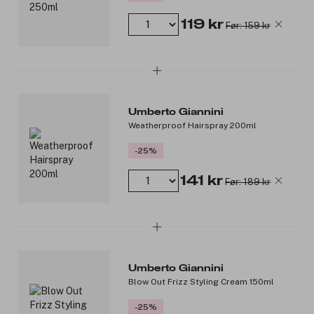
håret. Teknologien bidrar til å fjerne matte metaller og mineraler
119 kr
Før: 159 kr
som finnes i dusjvann og kan bygge seg opp i håret. Frizz Fix
Shampoo har en botanisk duft av forfriskende eukalyptus,
rosmarin og salvie.
Produktnummer:
3356707
Umberto Giannini
Weatherproof Hairspray 200ml
-25%
141 kr
Før: 189 kr
Umberto Giannini
Blow Out Frizz Styling Cream 150ml
-25%