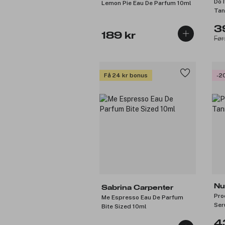
Do 
Lemon Pie Eau De Parfum 10ml
Tan
3
189 kr
Før
Få 24 kr bonus
-2
Nu
Sabrina Carpenter
Pro
Me Espresso Eau De Parfum
Ser
Bite Sized 10ml
4