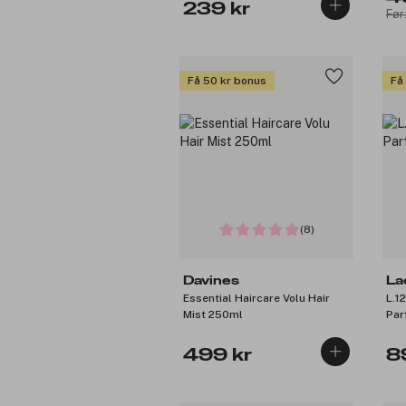
239 kr
Før
Få 50 kr bonus
Få
(8)
Davines
La
Essential Haircare Volu Hair
L.1
Mist 250ml
Par
499 kr
8