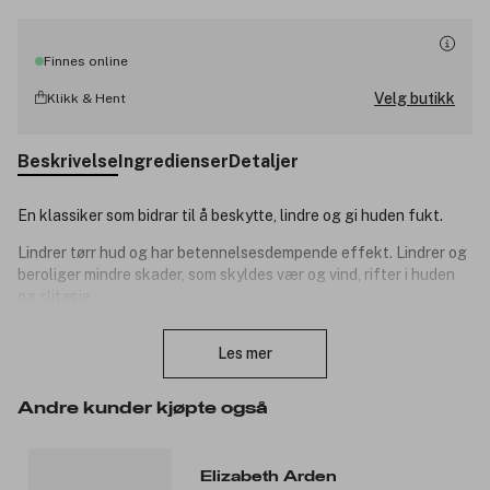
Finnes online
Velg butikk
Klikk & Hent
Beskrivelse
Ingredienser
Detaljer
En klassiker som bidrar til å beskytte, lindre og gi huden fukt.
Lindrer tørr hud og har betennelsesdempende effekt. Lindrer og
beroliger mindre skader, som skyldes vær og vind, rifter i huden
og slitasje.
Lukk
Bruk:
Les mer
Til svært tørre hender:
Bland den i den vanlige håndcremen eller ha den som nattcreme
Andre kunder kjøpte også
for hendene ved f eks hudsprekker, da med tynne
bomullshansker over.
Massér over tørre neglebånd, gir mykere neglebånd og sterkere
Elizabeth Arden
negler.