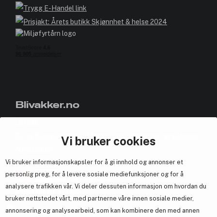
Blivakker.no
Om oss
Bli medlem helt gratis - få poeng og eksklusive rabattkoder.
Vi bruker cookies
Nyhetsbrev
Vi bruker informasjonskapsler for å gi innhold og annonser et
Samarbeid med oss
personlig preg, for å levere sosiale mediefunksjoner og for å
analysere trafikken vår. Vi deler dessuten informasjon om hvordan du
bruker nettstedet vårt, med partnerne våre innen sosiale medier,
annonsering og analysearbeid, som kan kombinere den med annen