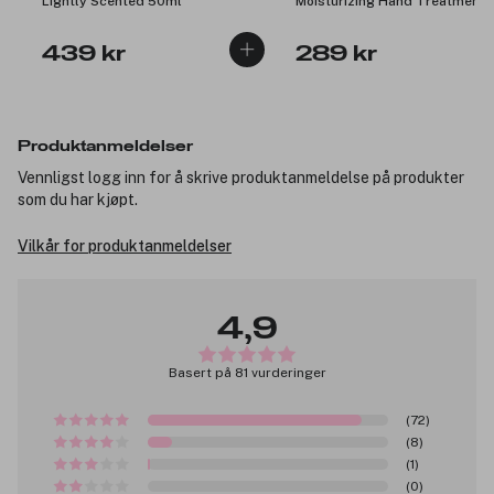
Lightly Scented 50ml
Moisturizing Hand Treatment
75ml
439 kr
289 kr
Produktanmeldelser
Vennligst logg inn for å skrive produktanmeldelse på produkter
som du har kjøpt.
Vilkår for produktanmeldelser
4,9
Basert på 81 vurderinger
(72)
(8)
(1)
(0)