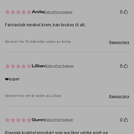
0
Bekreftet kjøper
Anita
Fantastisk mirakel krem, kan brukes til alt.
Skrevet for 12 måneder siden av Anita
Rapportere
0
Bekreftet kjøper
Lillian
❤️super
Skrevet for ett år siden av Lillian
Rapportere
0
Bekreftet kjøper
Gunn
Klassisk kvalitetsprodukt som jeg liker veldig godt og