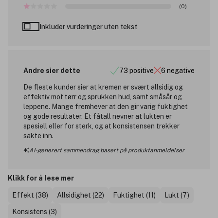
(0)
Inkluder vurderinger uten tekst
Andre sier dette
73 positive
6 negative
De fleste kunder sier at kremen er svært allsidig og
effektiv mot tørr og sprukken hud, samt småsår og
leppene. Mange fremhever at den gir varig fuktighet
og gode resultater. Et fåtall nevner at lukten er
spesiell eller for sterk, og at konsistensen trekker
sakte inn.
AI-generert sammendrag basert på produktanmeldelser
Klikk for å lese mer
Effekt (38)
Allsidighet (22)
Fuktighet (11)
Lukt (7)
Konsistens (3)