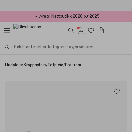
✓ Årets Nettbutikk 2026 og 2025
Søk blant merker, kategorier og produkter
Hudpleie
/
Kroppspleie
/
Fotpleie
/
Fotkrem