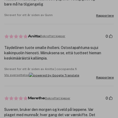
bare må ha tilgjengelig
Skrevet for ett år siden av Gunn
Rapportere
0
Bekreftet kjøper
Anitta
Täydellinen tuote omalle iholleni. Ostostapahtuma sujui
kaikinpuolin hienosti. Miinuksena se, että tuotteet hieman
keskimääräistä kalliimpia.
Skrevet for ett år siden av Anitta | cocopanda.fi
Vis oversettelse
Rapportere
0
Bekreftet kjøper
Merethe
Suveren, bruker den morgen og kveld på leppene. Var
plaget med munnsår, hver gang det var værskifte. Det