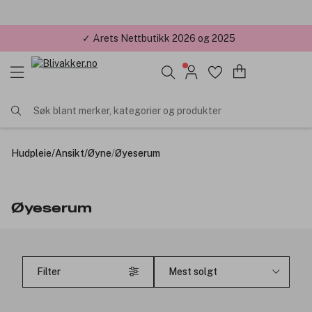
✓ Årets Nettbutikk 2026 og 2025
Søk blant merker, kategorier og produkter
Hudpleie
/
Ansikt
/
Øyne
/
Øyeserum
Øyeserum
Filter