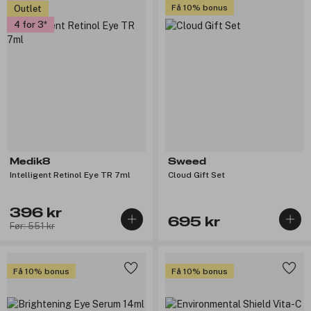
Få 10% bonus
Outlet
4 for 3
Medik8
Sweed
Intelligent Retinol Eye TR 7ml
Cloud Gift Set
396 kr
695 kr
Før: 551 kr
Få 10% bonus
Få 10% bonus