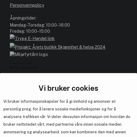
Personvernpolicy
Åpningstider:
Mandag–Torsdag: 10:00–16:00
Fredag: 10:00–15:00
Vi bruker cookies
Blivakker.no
Vi bruker informasjonskapsler for å gi innhold og annonser et
personlig preg, for å levere sosiale mediefunksjoner og for å
Om oss
analysere trafikken vår. Vi deler dessuten informasjon om hvordan du
Bli medlem helt gratis - få poeng og eksklusive rabattkoder.
bruker nettstedet vårt, med partnerne våre innen sosiale medier,
Nyhetsbrev
annonsering og analysearbeid, som kan kombinere den med annen
Samarbeid med oss