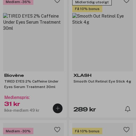
Medlem -36%
Midlertidig utsolgt
Få 10% bonus
Biovène
XLASH
TIRED EYES 2% Caffeine Under
Smooth Out Retinol Eye Stick 4g
Eyes Serum Treatment 30ml
Medlemspris:
31 kr
289 kr
Ikke-medlem 49 kr
Medlem -30%
Få 10% bonus