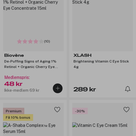
(10)
Biovène
XLASH
De-Puffing Signs of Aging 1%
Brightening Vitamin C Eye Stick
Retinol + Organic Cherry Eye
4g
Concentrate 15ml
Medlemspris:
48 kr
289 kr
Ikke-medlem 69 kr
Premium
-30%
Få 10% bonus