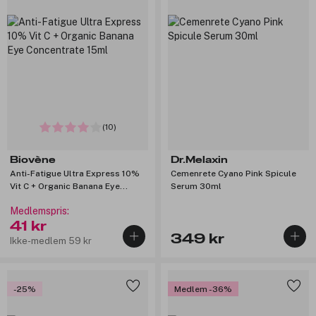
(10)
Biovène
Dr.Melaxin
Anti-Fatigue Ultra Express 10%
Cemenrete Cyano Pink Spicule
Vit C + Organic Banana Eye
Serum 30ml
Concentrate 15ml
Medlemspris:
41 kr
349 kr
Ikke-medlem 59 kr
-25%
Medlem -36%