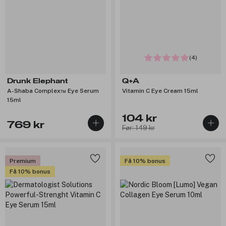
(4)
Drunk Elephant
Q+A
A-Shaba Complex™ Eye Serum
Vitamin C Eye Cream 15ml
15ml
104 kr
769 kr
Før: 149 kr
Premium
Få 10% bonus
Få 10% bonus