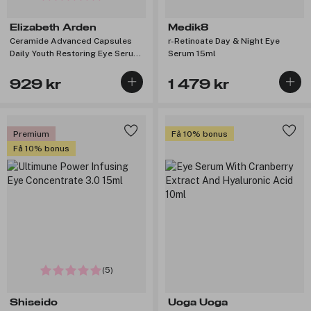
Elizabeth Arden
Medik8
Ceramide Advanced Capsules
r-Retinoate Day & Night Eye
Daily Youth Restoring Eye Serum
Serum 15ml
60pcs
929 kr
1 479 kr
Premium
Få 10% bonus
Få 10% bonus
(5)
Shiseido
Uoga Uoga