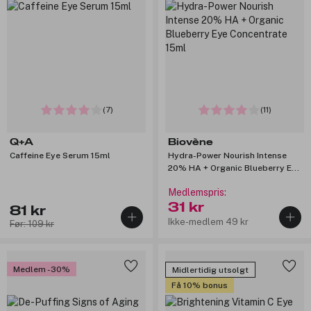
(7)
(11)
Q+A
Biovène
Caffeine Eye Serum 15ml
Hydra-Power Nourish Intense
20% HA + Organic Blueberry Eye
Concentrate 15ml
Medlemspris:
31 kr
81 kr
Ikke-medlem 49 kr
Før: 109 kr
Medlem -30%
Midlertidig utsolgt
Få 10% bonus