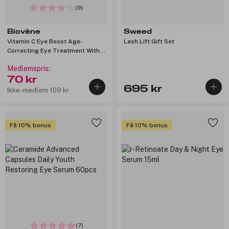
(9)
Biovène
Sweed
Vitamin C Eye Boost Age-
Lash Lift Gift Set
Correcting Eye Treatment With
UVA + UVB Filters 30ml
Medlemspris:
70 kr
695 kr
Ikke-medlem 109 kr
Få 10% bonus
Få 10% bonus
(7)