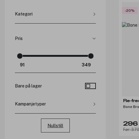
-20%
Kategori
Helse & velvære (
12
)
Pris
Bare på lager
Re-fr
Kampanjetyper
Bone Br
Rabatterte priser
Produktpakker
296 
Nullstill
Medlemspriser
Før: 370
Bonus