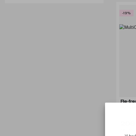
-19%
Re-fr
MultiCol
209 
Før: 260