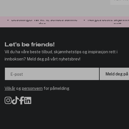
✓ Bestillinger før kl. 12 sendes samme
✓ Norges beste skjønnh
dag
nett
Let's be friends!
Vil du ha våre beste tilbud, skjønnhetstips og inspirasjon rett i
innboksen? Meld deg på vårt nyhetsbrev!
Meld deg på
E-post
Vilkår
og
personvern
for påmelding