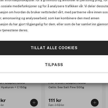
ker informasjonskapsler for å gi innhold og annonser et personlig preg, for
 sosiale mediefunksjoner og for å analysere trafikken vår. Vi deler dessut
masjon om hvordan du bruker nettstedet vårt, med partnerne våre innen sos
-25%
r, annonsering og analysearbeid, som kan kombinere den med annen
asjon du har gjort tilgjengelig for dem, eller som de har samlet inn gjenno
av tjenestene deres.
TILLAT ALLE COOKIES
TILPASS
esh Superfood
Re-fresh Superfood
 Hyaluron + C 150g
Celtic Sea Salt Fine 500g
kr
111 kr
 kr
Før: 149 kr