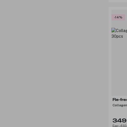
-14%
Re-fr
349 
Før: 410