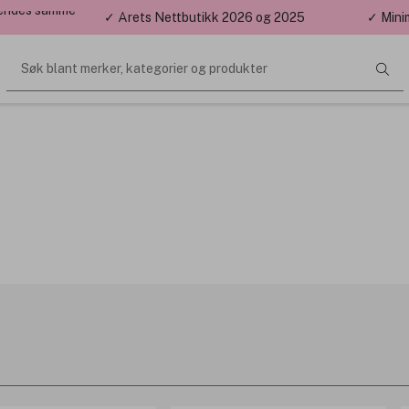
 sendes samme
✓ Årets Nettbutikk 2026 og 2025
✓ Mini
Søk blant merker, kategorier og produkter