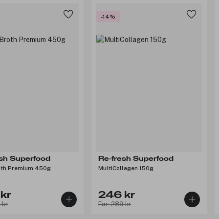
-14%
esh Superfood
Re-fresh Superfood
oth Premium 450g
MultiCollagen 150g
kr
246 kr
 kr
Før: 289 kr