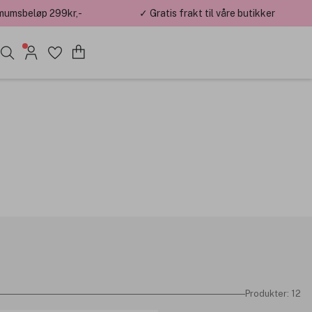
mumsbeløp 299kr,-
✓ Gratis frakt til våre butikker
Produkter: 12