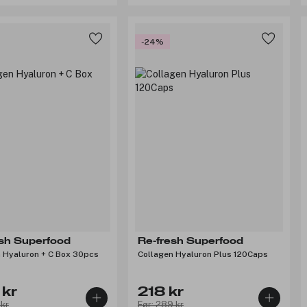
-24%
esh Superfood
Re-fresh Superfood
Collagen Hyaluron + C Box 30pcs
Collagen Hyaluron Plus 120Caps
kr
218 kr
 kr
Før: 289 kr