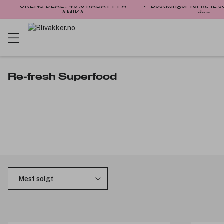
UKENS DEAL : 40% RABATT PÅ
✓ Bestillinger før kl. 12
AMIKA
dag
Re-fresh Superfood