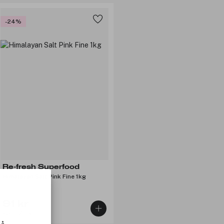
-24%
Re-fresh Superfood
Himalayan Salt Pink Fine 1kg
91 kr
Før: 120 kr