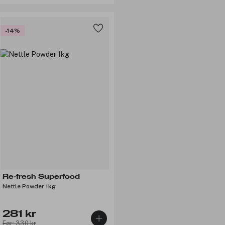
-14%
Re-fresh Superfood
Nettle Powder 1kg
281 kr
Før: 330 kr