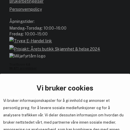
Brukerbetingelser
Personvernpolicy
Åpningstider:
Mandag–Torsdag: 10:00–16:00
Fredag: 10:00–15:00
Vi bruker cookies
Blivakker.no
Vi bruker informasjonskapsler for å gi innhold og annonser et
personlig preg, for å levere sosiale mediefunksjoner og for å
Om oss
analysere trafikken vår. Vi deler dessuten informasjon om hvordan du
Bli medlem helt gratis - få poeng og eksklusive rabattkoder.
bruker nettstedet vårt, med partnerne våre innen sosiale medier,
Nyhetsbrev
annonsering og analysearbeid, som kan kombinere den med annen