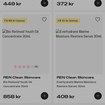
449 kr
372 kr
Få 86 kr bonus
Få 41 kr bonus
(8)
REN Clean Skincare
REN Clean Skincare
Bio Retinoid Youth Oil
Everhydrate Marine Moisture-
Concentrate 30ml
Restore Serum 30ml
858 kr
409 kr