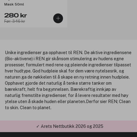
Mask 50ml
280 kr
Før: 346 kr
Unike ingredienser ga opphavet til REN. De aktive ingrediensene
(Bio-aktivene) i REN gir skånsom stimulering av hudens egne
prosesser, formulert med rene og pleiende ingredienser tilpasset
hver hudtype. God hudpleie skal for dem være nytelsesrik, og
naturen ga de nøkkelen til å skape en ny retning innen hudpleie.
Opphavet gjorde det naturlig å tenke større tanker om
bærekraft, helt fra begynnelsen. Bærekraftig innkjøp av
naturlig fremstilte ingredienser, for å levere resultater med høy
ytelse uten å skade huden eller planeten.Derfor sier REN; Clean
to skin. Clean to planet.
✓ Årets Nettbutikk 2026 og 2025