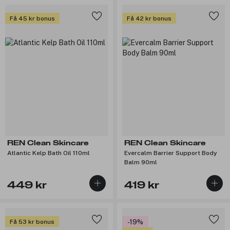
Få 45 kr bonus
Få 42 kr bonus
REN Clean Skincare
REN Clean Skincare
Atlantic Kelp Bath Oil 110ml
Evercalm Barrier Support Body
Balm 90ml
449 kr
419 kr
Få 53 kr bonus
-19%