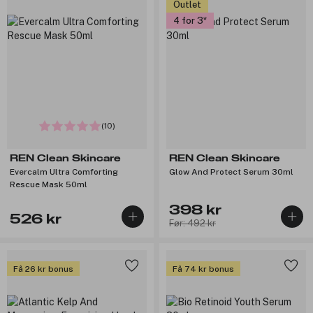
Outlet
4 for 3
(10)
REN Clean Skincare
REN Clean Skincare
Evercalm Ultra Comforting
Glow And Protect Serum 30ml
Rescue Mask 50ml
398 kr
526 kr
Før: 492 kr
Få 26 kr bonus
Få 74 kr bonus