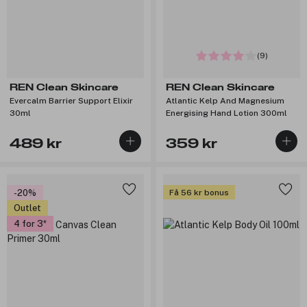
(9)
REN Clean Skincare
REN Clean Skincare
Evercalm Barrier Support Elixir
Atlantic Kelp And Magnesium
30ml
Energising Hand Lotion 300ml
489 kr
359 kr
-20%
Få 56 kr bonus
Outlet
4 for 3