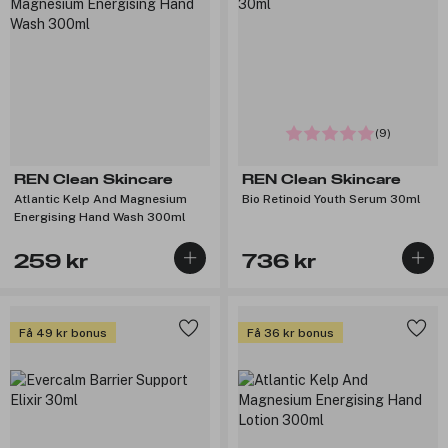
(9)
REN Clean Skincare
REN Clean Skincare
Atlantic Kelp And Magnesium
Bio Retinoid Youth Serum 30ml
Energising Hand Wash 300ml
259 kr
736 kr
Få 49 kr bonus
Få 36 kr bonus