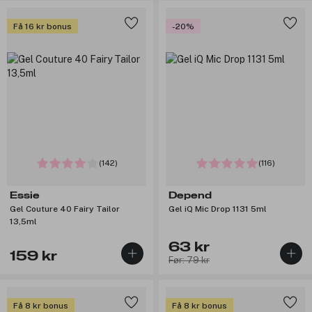
Få 16 kr bonus
-20%
(142)
(116)
Essie
Depend
Gel Couture 40 Fairy Tailor
Gel iQ Mic Drop 1131 5ml
13,5ml
63 kr
159 kr
Før: 79 kr
Få 8 kr bonus
Få 8 kr bonus