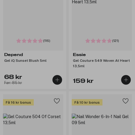
(116)
(121)
Depend
Essie
Gel iQ Sunset Blush 5ml
Gel Couture 549 Woven At Heart
13,5ml
68 kr
159 kr
Før: 85 kr
Få 16 kr bonus
Få 10 kr bonus