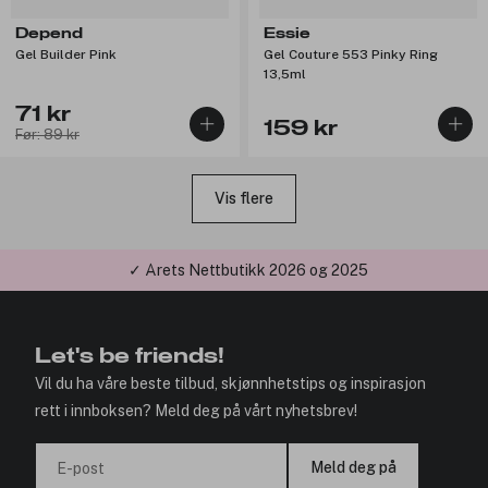
Depend
Essie
Gel Builder Pink
Gel Couture 553 Pinky Ring
13,5ml
71 kr
159 kr
Før: 89 kr
Vis flere
✓ Årets Nettbutikk 2026 og 2025
Let's be friends!
Vil du ha våre beste tilbud, skjønnhetstips og inspirasjon
rett i innboksen? Meld deg på vårt nyhetsbrev!
Meld deg på
E-post