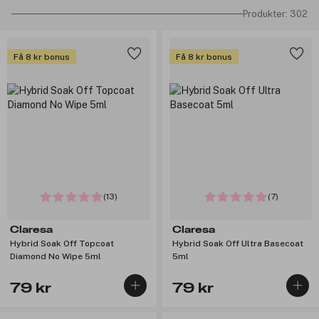
Produkter: 302
Få 8 kr bonus
Få 8 kr bonus
(13)
(7)
Claresa
Claresa
Hybrid Soak Off Topcoat
Hybrid Soak Off Ultra Basecoat
Diamond No Wipe 5ml
5ml
79 kr
79 kr