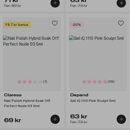
71 kr
63 kr
Før: 89 kr
Før: 79 kr
Få 7 kr bonus
-20%
(7)
(116)
Claresa
Depend
Nail Polish Hybrid Soak Off
Gel iQ 1110 Pink Sculpt 5ml
Perfect Nude 03 5ml
63 kr
69 kr
Før: 79 kr