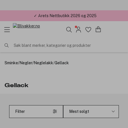
✓ Årets Nettbutikk 2026 og 2025
Søk blant merker, kategorier og produkter
Sminke
/
Negler
/
Neglelakk
/
Gellack
Gellack
Filter