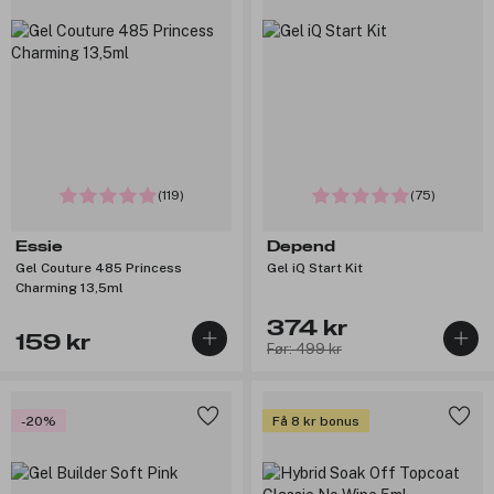
(119)
(75)
Essie
Depend
Gel Couture 485 Princess
Gel iQ Start Kit
Charming 13,5ml
374 kr
159 kr
Før: 499 kr
-20%
Få 8 kr bonus