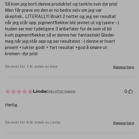
Så kom jeg borti denne produktet og tenkte svin dyr pris!
Men får prøve om den er no bedre selv om jeg var
skeptisk.. LITERALLY! Brukt 2 netter og jeg ser resultat
når jeg står opp, pigmentflekker blir jevnet ut og lysere :-)
huden ser mer tydeligere 3 anbefaler for de som vil bli
kvitt pigmentflekker så er denne her fantastisk! Gleder
meg når jeg står opp og ser resultatet :-) denne er hvert
prisen! + lukter godt + fort resultat +god å smøre ut
kremen - dyr pris!
Skrevet for 7 år siden av Kine
Rapportere
0
Bekreftet kjøper
Linda
Herlig
Skrevet for 8 år siden av Linda
Rapportere