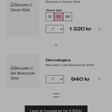
Biolumin-C Serum 30ml
Volum (ml)
10
30
59
1 320 kr
Dermalogica
BioLumin-C Gel Moisturizer 50ml
940 kr
Legg til 3 produkter for 3 325 kr