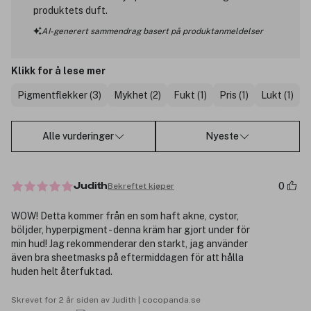
produktets duft.
AI-generert sammendrag basert på produktanmeldelser
Klikk for å lese mer
Pigmentflekker (3)
Mykhet (2)
Fukt (1)
Pris (1)
Lukt (1)
Alle vurderinger
Nyeste
0
Bekreftet kjøper
Judith
WOW! Detta kommer från en som haft akne, cystor,
böljder, hyperpigment - denna kräm har gjort under för
min hud! Jag rekommenderar den starkt, jag använder
även bra sheetmasks på eftermiddagen för att hålla
huden helt återfuktad.
Skrevet for 2 år siden av Judith | cocopanda.se