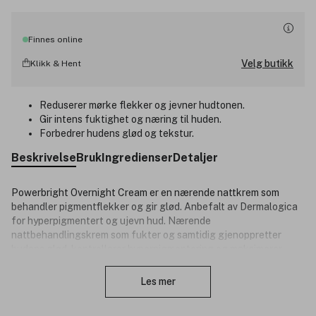
Finnes online
Velg butikk
Klikk & Hent
Reduserer mørke flekker og jevner hudtonen.
Gir intens fuktighet og næring til huden.
Forbedrer hudens glød og tekstur.
Beskrivelse
Bruk
Ingredienser
Detaljer
Powerbright Overnight Cream er en nærende nattkrem som
behandler pigmentflekker og gir glød. Anbefalt av Dermalogica
for hyperpigmentert og ujevn hud. Nærende
nattbehandlingskrem som fukter og samtidig gjenoppretter
hudens glød, kontrollerer hyperpigmentering og maksimerer
Lukk
resultatene av PowerBright TRx. En aktiv blanding av peptider
og lysnende C-vitamin bidrar til å kontrollere dannelsen av
Les mer
melanin og hyperpigmentering mens du sover. Produktet er
vegansk og cruelty-free.