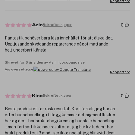
Rapportere
0
Bekreftet kjøper
Azin
Fantastik behöver bara läsa innehållet för att älska det.
Uppljusande skyddande reparerande något mattande
helt underbart känsla
Skrevet for 6 år siden av Azin | cocopanda.se
Vis oversettelse
Rapportere
0
Bekreftet kjøper
Kine
Beste produktet for rask resultat! Kort fortalt, jeg har arr
etter hudbehandling, i tillegg kommer det pigmentflekker
her og der... har brukt obagi krem og hudpleie behandling
.. men fortsatt ikke noe resultat at jeg blir kvitt dem.. har
brukt produktet i 3 mnd.. ser ikke noe at jeg blir kvitt dem.