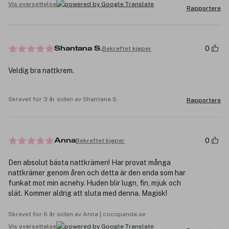
Vis oversettelse
Rapportere
0
Bekreftet kjøper
Shantana S.
Veldig bra nattkrem.
Skrevet for 3 år siden av Shantana S.
Rapportere
0
Bekreftet kjøper
Anna
Den absolut bästa nattkrämen! Har provat många
nattkrämer genom åren och detta är den enda som har
funkat mot min acnehy. Huden blir lugn, fin, mjuk och
slät. Kommer aldrig att sluta med denna. Magisk!
Skrevet for 6 år siden av Anna | cocopanda.se
Vis oversettelse