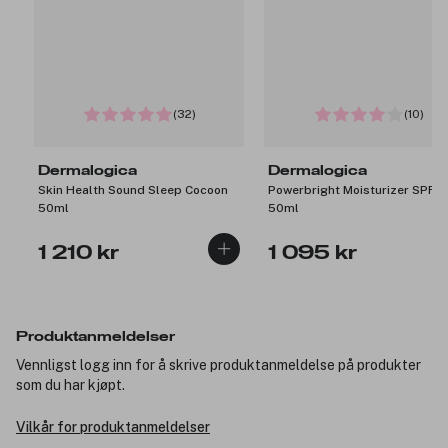
(32)
(10)
Dermalogica
Dermalogica
Skin Health Sound Sleep Cocoon
Powerbright Moisturizer SPF5
50ml
50ml
1 210 kr
1 095 kr
Produktanmeldelser
Vennligst logg inn for å skrive produktanmeldelse på produkter
som du har kjøpt.
Vilkår for produktanmeldelser