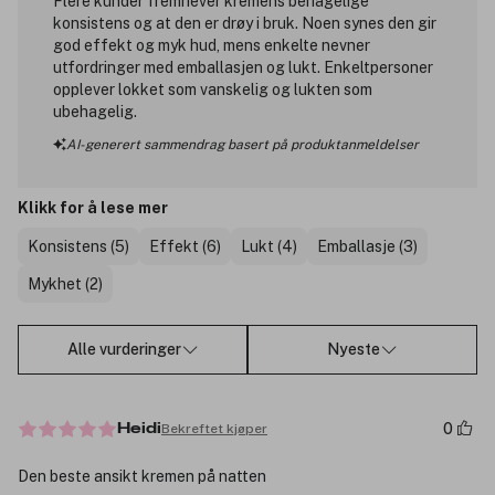
Flere kunder fremhever kremens behagelige
konsistens og at den er drøy i bruk. Noen synes den gir
god effekt og myk hud, mens enkelte nevner
utfordringer med emballasjen og lukt. Enkeltpersoner
opplever lokket som vanskelig og lukten som
ubehagelig.
AI-generert sammendrag basert på produktanmeldelser
Klikk for å lese mer
Konsistens (5)
Effekt (6)
Lukt (4)
Emballasje (3)
Mykhet (2)
Alle vurderinger
Nyeste
0
Bekreftet kjøper
Heidi
Den beste ansikt kremen på natten