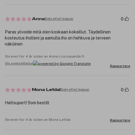
0
Bekreftet kjøper
Anna
Paras yövoide mitä olen koskaan kokeillut. Täydellinen
kosteutus iholleni ja aamulla iho on hehkuva ja terveen
näköinen
Skrevet for 4 år siden av Anna | cocopanda.fi
Vis oversettelse
Rapportere
0
Bekreftet kjøper
Mona Lefdal
Heltsupert! Som bestilt
Skrevet for 4 år siden av Mona Lefdal
Rapportere