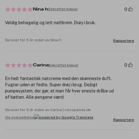
0
Bekreftet kjøper
Nina h
Veldig behagelig og lett nattkrem. Drøy i bruk.
Skrevet for 5 år siden av Nina h
Rapportere
0
Bekreftet kjøper
Carina
En helt fantastisk natcreme med den skønneste duft.
Fugter uden at fedte. Super drøj i brug. Dejligt
pumpesystem, der gør, at man får hver eneste dråbe ud
af bøtten. Alle pengene værd
Skrevet for 5 år siden av Carina | cocopanda.dk
Vis oversettelse
Rapportere