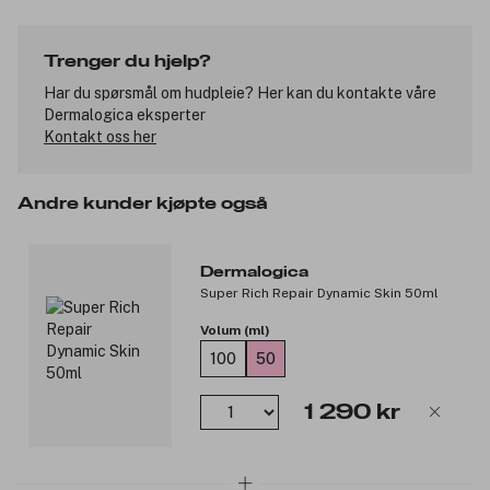
hudens vitalitet, mens Wu-Zhu-Yu ekstrakt sørger for naturlig
glød. Polysakkarider fra Tamarind-frø beskytter og bidrar til en
myk, gjennomfuktet hud.Innkapslede, essensielle oljer fra
Trenger du hjelp?
lavendel, sandeltre og patchouli gir en beroligende,
aromaterapeutisk effekt på sansene og er med på å bidra til en
Har du spørsmål om hudpleie? Her kan du kontakte våre
god søvn for en sunn hud. Den er helt uten kunstig duft og
Dermalogica eksperter
farge. Nattkremen er vegansk og cruelty-free.
Kontakt oss her
Produktnummer:
3115802
Andre kunder kjøpte også
Dermalogica
Super Rich Repair Dynamic Skin 50ml
Volum (ml)
100
50
1 290 kr