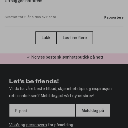
Utroliggod nattkrem
Skrevet for 6 år siden av Bente
Rapportere
Lukk
Last inn flere
✓ Årets Nettbutikk 2026 og 2025
Let's be friends!
Vil du ha våre beste tilbud, skjønnhetstips og inspirasjon
rett i innboksen? Meld deg på vårt nyhetsbrev!
Meld deg på
E-post
Vilkår
og
personvern
for påmelding