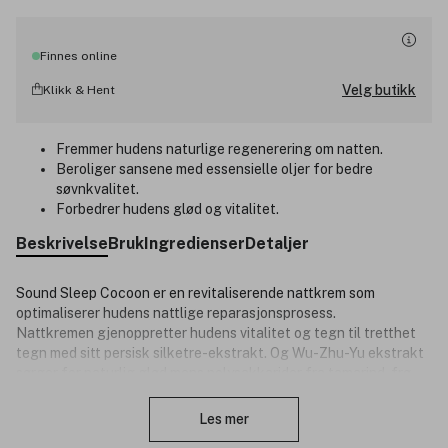
Finnes online
Velg butikk
Klikk & Hent
Fremmer hudens naturlige regenerering om natten.
Beroliger sansene med essensielle oljer for bedre
søvnkvalitet.
Forbedrer hudens glød og vitalitet.
Beskrivelse
Bruk
Ingredienser
Detaljer
Sound Sleep Cocoon er en r
evitaliserende nattkrem som
optimaliserer hudens nattlige reparasjonsprosess.
Nattkremen
gjenoppretter hudens vitalitet og tegn til tretthet
tegn med sitt persisk silketre-ekstrakt. Og Wu-Zhu-Yu ekstrakt
sørger for naturlig glød mens polysakkarider fra tamarind-frø
Lukk
beskytter og bidrar til at huden blir gjennomfuktet og myk. Den
er også rik på c- vitamin pg jevner og lysner hudtonen. Persisk
Les mer
silketre-ekstrakt reduserer tegn på tretthet og gjenoppretter