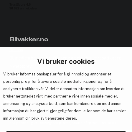
Blivakker.no
Om oss
Bli medlem helt gratis - få poeng og eksklusive rabattkoder.
Vi bruker cookies
Nyhetsbrev
Vi bruker informasjonskapsler for å gi innhold og annonser et
Samarbeid med oss
personlig preg, for å levere sosiale mediefunksjoner og for å
analysere trafikken vår. Vi deler dessuten informasjon om hvordan du
bruker nettstedet vårt, med partnerne våre innen sosiale medier,
annonsering og analysearbeid, som kan kombinere den med annen
En del av
Brandsdal Group AS
informasjon du har gjort tilgjengelig for dem, eller som de har samlet
inn gjennom din bruk av tjenestene deres.
For personlig veiledning om profesjonelle hårprodukter, klikk
her
.