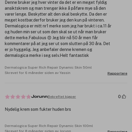
Denne bruker jeg hver vinter da det er en meget fyldig
ansiktskrem og man trenger ikke å påføre mye så den
varer lenge. Beskytter alt den skal beskytte. Da den er
meget kostbar,derfor bruker jeg den kun på vinteren.
Dermalogica er mitt nr1 merke som jeg har brukt i ca.11 år
og huden min ser ut som den skal se ut når man bruker
dette merke.Fabulous 😍 Jeg blir nå 50 år men får
kommentarer på at jeg ser ut som slutten på 30 åra. Det
er jo hyggelig. Jeg anbefaler denne kremen og
dermalogica merke i seg selv.Helt fantastisk
Dermalogica Super Rich Repair Dynamic Skin 50ml
Skrevet for 6 måneder siden av Yassin
Rapportere
0
Bekreftet kjøper
Jorunn
Nydelig krem som fukter huden brs
Dermalogica Super Rich Repair Dynamic Skin 100ml
Skrevet for 8 måneder siden av Jorunn
Rapportere