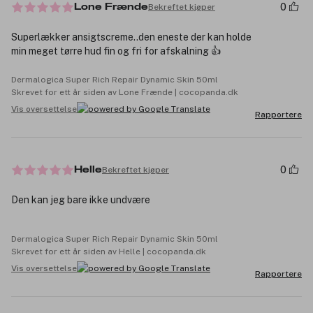
0
Bekreftet kjøper
Lone Frænde
Superlækker ansigtscreme..den eneste der kan holde
min meget tørre hud fin og fri for afskalning 👍
Dermalogica Super Rich Repair Dynamic Skin 50ml
Skrevet for ett år siden av Lone Frænde | cocopanda.dk
Vis oversettelse
Rapportere
0
Bekreftet kjøper
Helle
Den kan jeg bare ikke undvære
Dermalogica Super Rich Repair Dynamic Skin 50ml
Skrevet for ett år siden av Helle | cocopanda.dk
Vis oversettelse
Rapportere