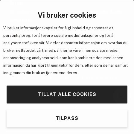
Om oss
Bli medlem helt gratis - få poeng og eksklusive rabattkoder.
Vi bruker cookies
Nyhetsbrev
Vi bruker informasjonskapsler for å gi innhold og annonser et
Samarbeid med oss
personlig preg, for å levere sosiale mediefunksjoner og for å
analysere trafikken vår. Vi deler dessuten informasjon om hvordan du
bruker nettstedet vårt, med partnerne våre innen sosiale medier,
annonsering og analysearbeid, som kan kombinere den med annen
En del av
Brandsdal Group AS
informasjon du har gjort tilgjengelig for dem, eller som de har samlet
inn gjennom din bruk av tjenestene deres.
For personlig veiledning om profesjonelle hårprodukter, klikk
her
.
TILLAT ALLE COOKIES
TILPASS