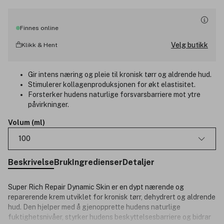
Finnes online
Velg butikk
Klikk & Hent
Gir intens næring og pleie til kronisk tørr og aldrende hud.
Stimulerer kollagenproduksjonen for økt elastisitet.
Forsterker hudens naturlige forsvarsbarriere mot ytre
påvirkninger.
Volum (ml)
100
Beskrivelse
Bruk
Ingredienser
Detaljer
Super Rich Repair Dynamic Skin er en dypt nærende og
reparerende krem utviklet for kronisk tørr, dehydrert og aldrende
hud. Den hjelper med å gjenopprette hudens naturlige
fuktighetsnivåer, styrker hudens beskyttelsesbarriere og bidrar