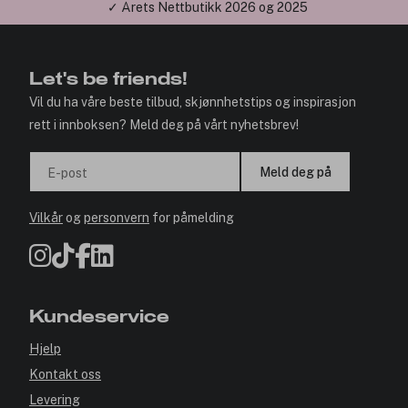
✓ Årets Nettbutikk 2026 og 2025
Let's be friends!
Vil du ha våre beste tilbud, skjønnhetstips og inspirasjon
rett i innboksen? Meld deg på vårt nyhetsbrev!
Meld deg på
E-post
Vilkår
og
personvern
for påmelding
Kundeservice
Hjelp
Kontakt oss
Levering