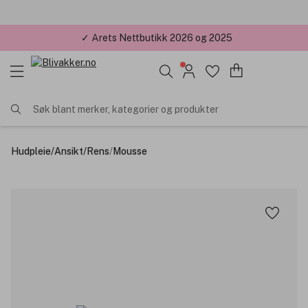
✓ Årets Nettbutikk 2026 og 2025
Søk blant merker, kategorier og produkter
Hudpleie
/
Ansikt
/
Rens
/
Mousse