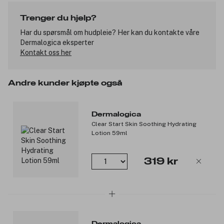
og lukter godt. Clear Start er tøff mot utbrudd, men mild mot
huden. Huden din fortjener det beste, derfor inneholder ikke
Trenger du hjelp?
Clear Start-produktene kunstige farger, parfyme eller
mineraloljer. Produktet er vegansk og cruelty-free. Klikk deg inn
Har du spørsmål om hudpleie? Her kan du kontakte våre
på clearstart.com og lær mer om huden din og om Clear Start.
Dermalogica eksperter
Kontakt oss her
Advarsel:
Kun til utvortes bruk, må ikke svelges.
Andre kunder kjøpte også
Unngå å få produktet i øynene.
Om så skjer, skyll grundig med vann.
Avbryt bruken dersom det oppstår irritasjon eller økt
Dermalogica
sensitivitet.
Clear Start Skin Soothing Hydrating
Oppbevares utilgjengelig for barn.
Lotion 59ml
Produktnummer:
3048104
319 kr
Dermalogica