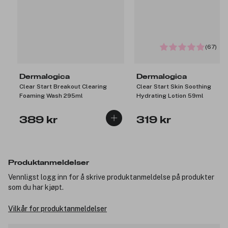
(67)
Dermalogica
Dermalogica
Clear Start Breakout Clearing
Clear Start Skin Soothing
Foaming Wash 295ml
Hydrating Lotion 59ml
389 kr
319 kr
Produktanmeldelser
Vennligst logg inn for å skrive produktanmeldelse på produkter
som du har kjøpt.
Vilkår for produktanmeldelser