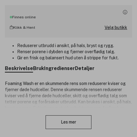
Finnes online
Velg butikk
Klikk & Hent
Reduserer utbrudd i ansikt, på hals, bryst og rygg.
Renser porene i dybden og fjerner overflødig talg.
Gir en frisk og balansert hud uten å strippe for fukt.
Beskrivelse
Bruk
Ingredienser
Detaljer
Foaming Wash er en skummende rens som reduserer kviser og
fjerner døde hudceller. Denne skummende rensen reduserer
kviser ved å fjerne døde hudceller, skitt og overflødig talg som
tetter porene og forårsaker utbrudd. Kan brukes i ansikt, på hals,
bryst og rygg. Salisylsyre motvirker bakterier som forårsaker
Lukk
kviser, og rengjør huden for overflødig talg og døde hudceller.
Består av 8 botaniske ekstrakter inkludert olivenblad, afrikansk
Les mer
hvitved og mjødurt, som kontrollerer talgproduksjonen og
reduserer irritasjon. Appelsinskallekstrakt virker oppfriskende