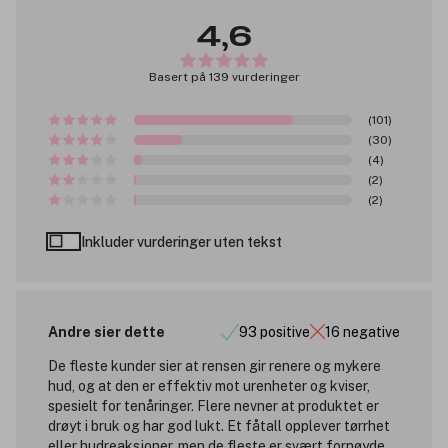
4,6
Basert på 139 vurderinger
(101)
(30)
(4)
(2)
(2)
Inkluder vurderinger uten tekst
Andre sier dette
93 positive
16 negative
De fleste kunder sier at rensen gir renere og mykere
hud, og at den er effektiv mot urenheter og kviser,
spesielt for tenåringer. Flere nevner at produktet er
drøyt i bruk og har god lukt. Et fåtall opplever tørrhet
eller hudreaksjoner, men de fleste er svært fornøyde.