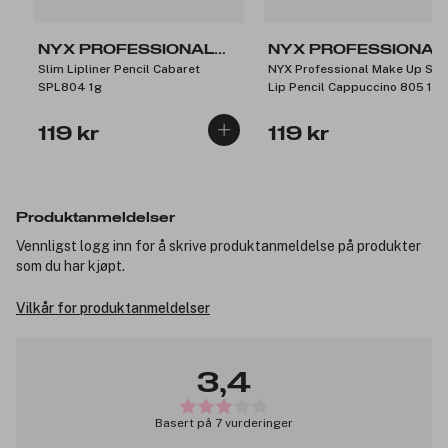
NYX PROFESSIONAL
NYX PROFESSIONAL
Slim Lipliner Pencil Cabaret
NYX Professional Make Up Sli
MAKEUP
MAKEUP
SPL804 1g
Lip Pencil Cappuccino 805 1g
119 kr
119 kr
Produktanmeldelser
Vennligst logg inn for å skrive produktanmeldelse på produkter
som du har kjøpt.
Vilkår for produktanmeldelser
3,4
Basert på 7 vurderinger