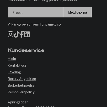
rett i innboksen? Meld deg på vårt nyhetsbrev!
Meld deg på
E-post
Vilkår
og
personvern
for påmelding
Kundeservice
Hjelp
Kontakt oss
Levering
Retur / Angre kjøp
Brukerbetingelser
Personvernpolicy
Åpningstider: