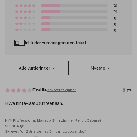
(2)
(2)
(1)
(1)
(1)
Inkluder vurderinger uten tekst
Alle vurderinger
Nyeste
0
Bekreftet kjøper
Emilia
Hyvä hinta-laatusuhteeltaan.
NYX Professional Makeup Slim Lipliner Pencil Cabaret
SPL804 1g
Skrevet for 2 år siden av Emilia | cocopanda.fi