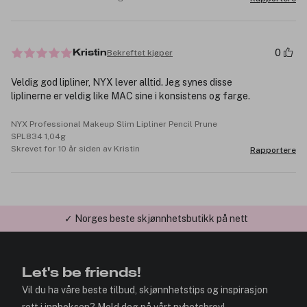
0
Bekreftet kjøper
Kristin
Veldig god lipliner, NYX lever alltid. Jeg synes disse
liplinerne er veldig like MAC sine i konsistens og farge.
NYX Professional Makeup Slim Lipliner Pencil Prune
SPL834 1,04g
Skrevet for 10 år siden av Kristin
Rapportere
✓ Årets Nettbutikk 2026 og 2025
Let's be friends!
Vil du ha våre beste tilbud, skjønnhetstips og inspirasjon