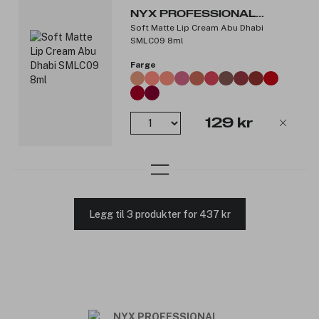
NYX PROFESSIONAL
Soft Matte Lip Cream Abu Dhabi
MAKEUP
SMLC09 8ml
Farge
129 kr
Legg til 3 produkter for 437 kr