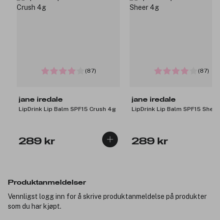
(87)
(87)
jane iredale
jane iredale
LipDrink Lip Balm SPF15 Crush 4g
LipDrink Lip Balm SPF15 Sheer
289 kr
289 kr
Produktanmeldelser
Vennligst logg inn for å skrive produktanmeldelse på produkter
som du har kjøpt.