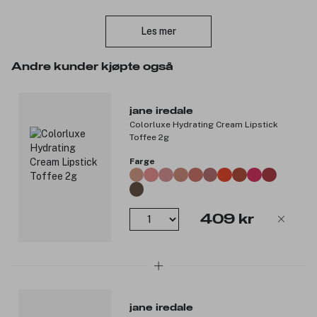
Lukk
Inneholder ikke hvete, og er vegansk. Ikke testet på dyr.
Les mer
Produktnummer:
3059961
Andre kunder kjøpte også
jane iredale
Colorluxe Hydrating Cream Lipstick
Toffee 2g
Farge
409 kr
jane iredale