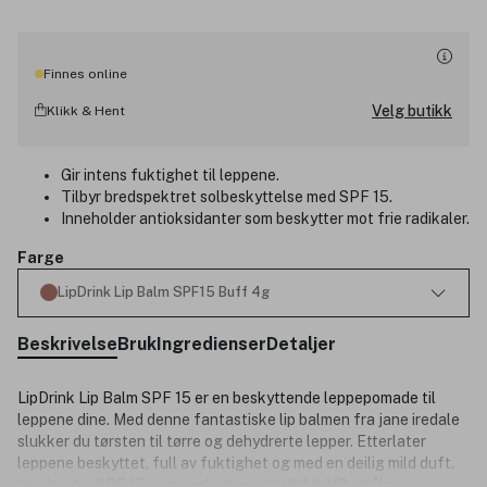
Finnes online
Velg butikk
Klikk & Hent
Gir intens fuktighet til leppene.
Tilbyr bredspektret solbeskyttelse med SPF 15.
Inneholder antioksidanter som beskytter mot frie radikaler.
Farge
LipDrink Lip Balm SPF15 Buff 4g
Beskrivelse
Bruk
Ingredienser
Detaljer
LipDrink Lip Balm SPF 15 er en beskyttende leppepomade til
leppene dine. Med denne fantastiske lip balmen fra jane iredale
slukker du tørsten til tørre og dehydrerte lepper. Etterlater
leppene beskyttet, full av fuktighet og med en deilig mild duft.
Inneholder SPF 15 som beskytter mot UVA/UVB stråling.