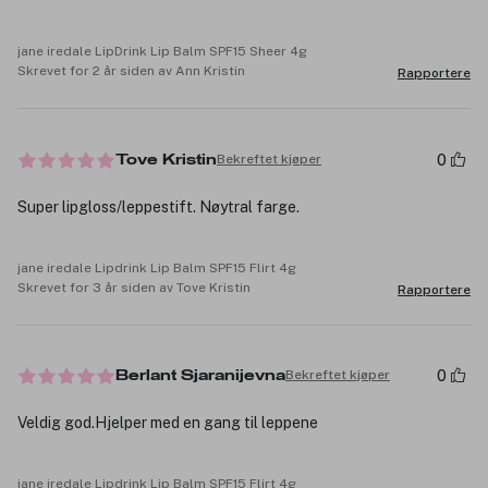
jane iredale LipDrink Lip Balm SPF15 Sheer 4g
Skrevet for 2 år siden av Ann Kristin
Rapportere
0
Bekreftet kjøper
Tove Kristin
Super lipgloss/leppestift. Nøytral farge.
jane iredale Lipdrink Lip Balm SPF15 Flirt 4g
Skrevet for 3 år siden av Tove Kristin
Rapportere
0
Bekreftet kjøper
Berlant Sjaranijevna
Veldig god.Hjelper med en gang til leppene
jane iredale Lipdrink Lip Balm SPF15 Flirt 4g