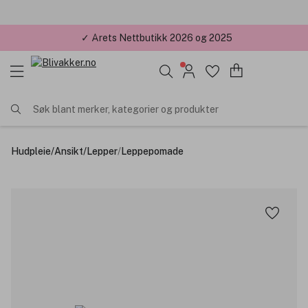
✓ Årets Nettbutikk 2026 og 2025
Søk blant merker, kategorier og produkter
Hudpleie
/
Ansikt
/
Lepper
/
Leppepomade