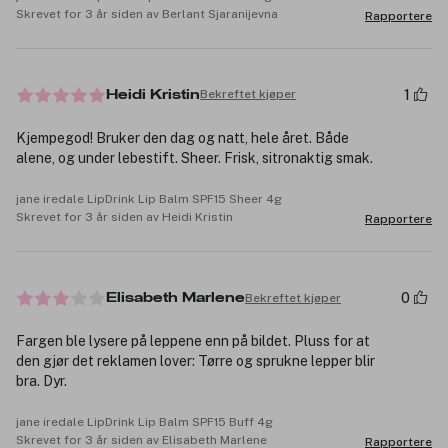
Skrevet for 3 år siden av Berlant Sjaranijevna
Rapportere
1
Bekreftet kjøper
Heidi Kristin
Kjempegod! Bruker den dag og natt, hele året. Både
alene, og under lebestift. Sheer. Frisk, sitronaktig smak.
jane iredale LipDrink Lip Balm SPF15 Sheer 4g
Skrevet for 3 år siden av Heidi Kristin
Rapportere
0
Bekreftet kjøper
Elisabeth Marlene
Fargen ble lysere på leppene enn på bildet. Pluss for at
den gjør det reklamen lover: Tørre og sprukne lepper blir
bra. Dyr.
jane iredale LipDrink Lip Balm SPF15 Buff 4g
Skrevet for 3 år siden av Elisabeth Marlene
Rapportere