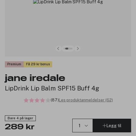
Premium
Få 29 kr bonus
jane iredale
LipDrink Lip Balm SPF15 Buff 4g
(87)
Les produktanmeldelser (62)
Bare 4 på lager
Legg til
289 kr