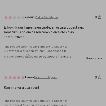
0
Bekreftet kjøper
Jenni
Ei kovinkaan ihmeellinen tuote, en ostaisi uudestaan.
Koostumus on omituisen tönkkö eikä ole kovin
kosteuttavaa.
jane iredale LipDrink Lip Balm SPF15 Sheer 4g
Skrevet for 3 år siden av Jenni | cocopanda.fi
Vis oversettelse
Rapportere
0
Bekreftet kjøper
Lena
Kan inte vara utan den!
jane iredale LipDrink Lip Balm SPF15 Sheer 4g
Skrevet for 4 år siden av Lena | cocopanda.se