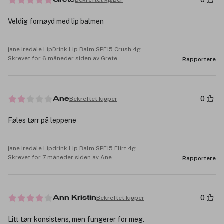
0
Grete
Veldig fornøyd med lip balmen
jane iredale LipDrink Lip Balm SPF15 Crush 4g
Skrevet for 6 måneder siden av Grete
Rapportere
0
Bekreftet kjøper
Ane
Føles tørr på leppene
jane iredale Lipdrink Lip Balm SPF15 Flirt 4g
Skrevet for 7 måneder siden av Ane
Rapportere
0
Bekreftet kjøper
Ann Kristin
Litt tørr konsistens, men fungerer for meg.