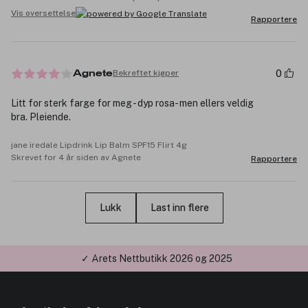
Vis oversettelse
Rapportere
0
Bekreftet kjøper
Agnete
Litt for sterk farge for meg - dyp rosa- men ellers veldig
bra. Pleiende.
jane iredale Lipdrink Lip Balm SPF15 Flirt 4g
Skrevet for 4 år siden av Agnete
Rapportere
Lukk
Last inn flere
✓ Årets Nettbutikk 2026 og 2025