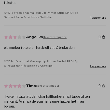
tekstur.
NYX Professional Makeup Lip Primer Nude LPR01 3g
Skrevet for 4 år siden av Nathalie
Rapportere
0
Bekreftet kjøper
Angelika
ok. merker ikke stor forskjell ved å bruke den
NYX Professional Makeup Lip Primer Nude LPR01 3g
Skrevet for 4 år siden av Angelika
Rapportere
0
Bekreftet kjøper
Tima
Tycker hittills att den ökar hållbarheten på läppstiften
markant. Även på de som har sämre hållbarhet från
början.