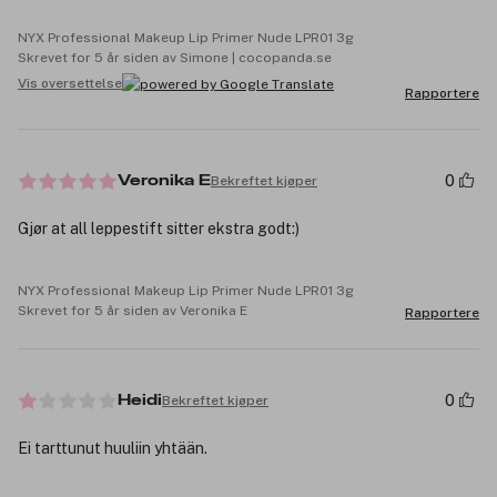
NYX Professional Makeup Lip Primer Nude LPR01 3g
Skrevet for 5 år siden av Simone | cocopanda.se
Vis oversettelse
Rapportere
0
Bekreftet kjøper
Veronika E
Gjør at all leppestift sitter ekstra godt:)
NYX Professional Makeup Lip Primer Nude LPR01 3g
Skrevet for 5 år siden av Veronika E
Rapportere
0
Bekreftet kjøper
Heidi
Ei tarttunut huuliin yhtään.