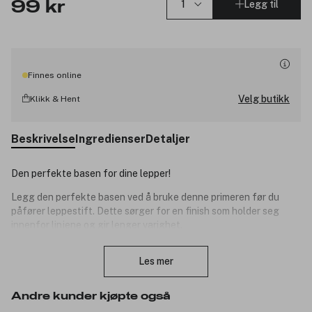
Legg til
99 kr
Finnes online
Velg butikk
Klikk & Hent
Beskrivelse
Ingredienser
Detaljer
Den perfekte basen for dine lepper!
Legg den perfekte basen ved å bruke denne primeren før du
påfører leppestift. Dette sørger for en finish som holder seg
innenfor linjene og gir lenger varighet.
Lukk
Produktnummer:
3060745
Les mer
Andre kunder kjøpte også