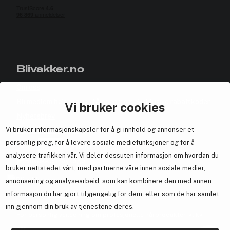
Blivakker.no
Om oss
Bli medlem helt gratis - få poeng og eksklusive rabattkoder.
Vi bruker cookies
Nyhetsbrev
Vi bruker informasjonskapsler for å gi innhold og annonser et
Samarbeid med oss
personlig preg, for å levere sosiale mediefunksjoner og for å
analysere trafikken vår. Vi deler dessuten informasjon om hvordan du
bruker nettstedet vårt, med partnerne våre innen sosiale medier,
annonsering og analysearbeid, som kan kombinere den med annen
informasjon du har gjort tilgjengelig for dem, eller som de har samlet
En del av
Brandsdal Group AS
inn gjennom din bruk av tjenestene deres.
For personlig veiledning om profesjonelle hårprodukter, klikk
her
.