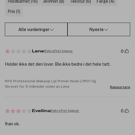
Holdbarhet (16)
Jevnhet (8)
Tekstur (6)
Farge (4)
Pris (1)
Alle vurderinger
Nyeste
0
Bekreftet kjøper
Lene
Holder ikke det den lover. Ble ikke bedre i det hele tatt.
NYX Professional Makeup Lip Primer Nude LPR01 3g
Skrevet for 5 måneder siden av Lene
Rapportere
0
Bekreftet kjøper
Eveliina
Ihan ok.