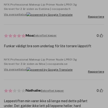
NYX Professional Makeup Lip Primer Nude LPR01 3g
Skrevet for 2 år siden av Eveliina | cocopanda.fi
Vis oversettelse
Rapportere
0
Bekreftet kjøper
Moa
Funkar väldigt bra som underlag för lite torrare läppstift
NYX Professional Makeup Lip Primer Nude LPR01 3g
Skrevet for 3 år siden av Moa | cocopanda.se
Vis oversettelse
Rapportere
0
Bekreftet kjøper
Nathalie
Leppestiften min varer ikke så lenge med dette påført
under. Det gjelder ikke lett på leppene heller, hard