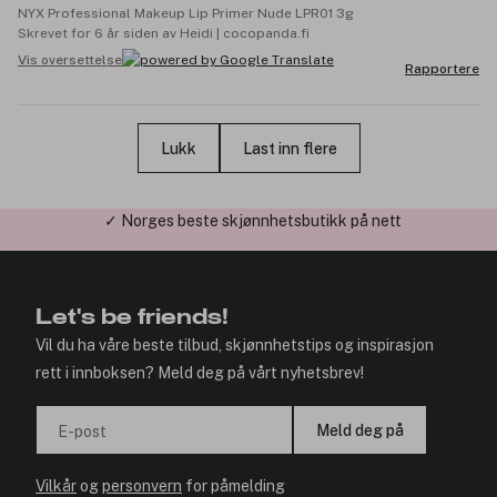
NYX Professional Makeup Lip Primer Nude LPR01 3g
Skrevet for 6 år siden av Heidi | cocopanda.fi
Vis oversettelse
Rapportere
Lukk
Last inn flere
✓ Årets Nettbutikk 2026 og 2025
Let's be friends!
Vil du ha våre beste tilbud, skjønnhetstips og inspirasjon
rett i innboksen? Meld deg på vårt nyhetsbrev!
Meld deg på
E-post
Vilkår
og
personvern
for påmelding