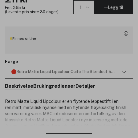
211 kr
Legg til
Før: 365 kr
(Laveste pris siste 30 dager)
Finnes online
Farge
Retro Matte Liquid Lipcolour Quite The Standout 5ml
Beskrivelse
Bruk
Ingredienser
Detaljer
Retro Matte Liquid Lipcolour er en flytende leppestift i en
ren matt, metallisk nyanse med en flytende fløyelsaktig finish
som varer og varer. MAC introduserer en omfortolking av den
klassiske Retro Matte Liquid Lipcolor i nye intense og mettede
farger. Uansett hvilken farge du velger, får du fantastisk farge
Lukk
med en fin og fløyelsaktig finish.