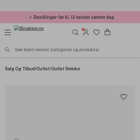
✓ Bestillinger før kl. 12 sendes samme dag
✓ Årets Nettbutikk 2026 og 2025
Søk blant merker, kategorier og produkter
Salg Og Tilbud
/
Outlet
/
Outlet Sminke