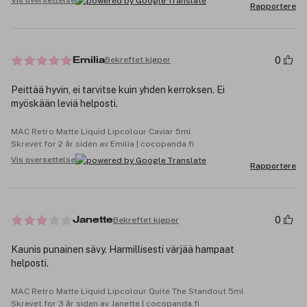
Vis oversettelse
Rapportere
0
Bekreftet kjøper
Emilia
Peittää hyvin, ei tarvitse kuin yhden kerroksen. Ei
myöskään leviä helposti.
MAC Retro Matte Liquid Lipcolour Caviar 5ml
Skrevet for 2 år siden av Emilia | cocopanda.fi
Vis oversettelse
Rapportere
0
Bekreftet kjøper
Janette
Kaunis punainen sävy. Harmillisesti värjää hampaat
helposti.
MAC Retro Matte Liquid Lipcolour Quite The Standout 5ml
Skrevet for 3 år siden av Janette | cocopanda.fi