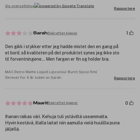
Vis oversettelse
Rapportere
1
Bekreftet kjøper
Sarah
Den gikk i stykker etter jeg hadde mistet den en gang på
et bord, så kvaliteten på det produktet synes jeg ikke sto
til forventningene... Men fargen er fin og holder bra.
MAC Retro Matte Liquid Lipcolour Burnt Spice 5ml
Skrevet for 4 år siden av Sarah
Rapportere
0
Bekreftet kjøper
Maarit
Ihanan raikas väri. Kehuja tuli ystäviltä useammalta.
Hyvin kestävä, illalla laitat niin aamulla vielä huulilla puna
jäljellä.