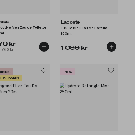
ess
Lacoste
uctive Men Eau de Toilette
L.12.12 Bleu Eau de Parfum
ml
100ml
70 kr
1 099 kr
: 760 kr
emium
-25%
 10% bonus