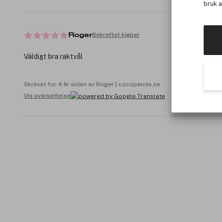
bruk 
Bekreftet kjøper
Roger
Väldigt bra raktvål
Skrevet for 4 år siden av Roger | cocopanda.se
Vis oversettelse