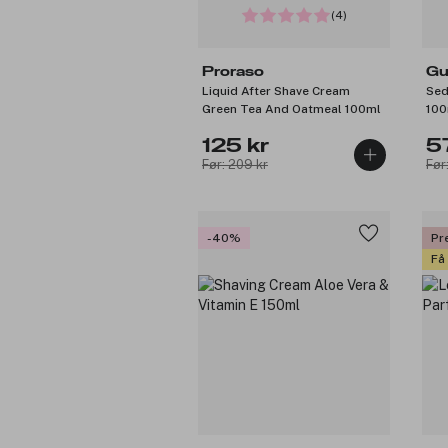
(4)
Proraso
Gu
Liquid After Shave Cream
Sed
Green Tea And Oatmeal 100ml
100
125 kr
5
Før: 209 kr
Før
-40%
Pr
Få