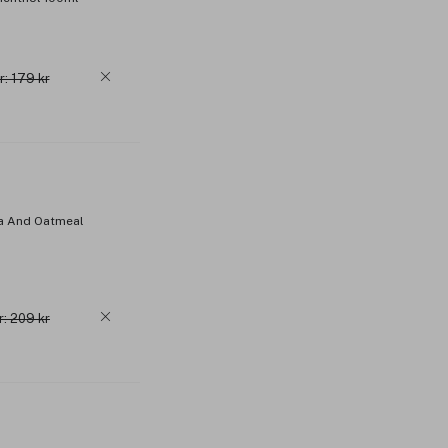
r: 179 kr
ea And Oatmeal
r: 209 kr