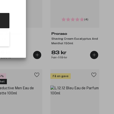
(4)
ck Johnson
Proraso
ve Brush
Shaving Cream Eucalyptus And
Menthol 150ml
16 kr
83 kr
: 289 kr
Før: 119 kr
5%
Få en gave
het