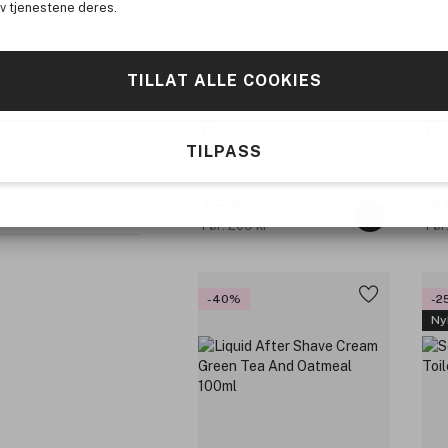
av tjenestene deres.
0
(6)
TILLAT ALLE COOKIES
Proraso
Di
TILPASS
Professional Shaving Mug
Sha
Rapportere
156 kr
2
Før: 209 kr
Før
-40%
-2
Ny