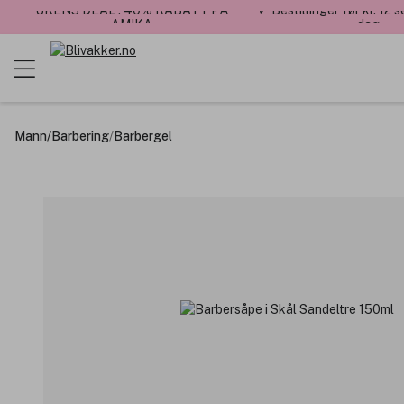
UKENS DEAL : 40% RABATT PÅ
✓ Bestillinger før kl. 12
AMIKA
dag
Mann
/
Barbering
/
Barbergel