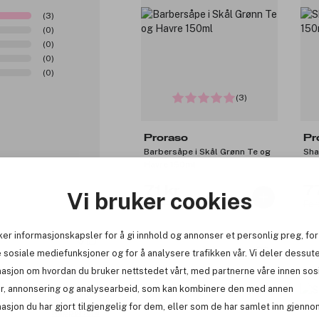
(3)
(0)
(0)
(0)
(0)
(3)
Proraso
Pr
Barbersåpe i Skål Grønn Te og
Sha
Havre 150ml
71 kr
7
Vi bruker cookies
Før: 119 kr
Før
ker informasjonskapsler for å gi innhold og annonser et personlig preg, for
0
 sosiale mediefunksjoner og for å analysere trafikken vår. Vi deler dessut
-25%
-2
masjon om hvordan du bruker nettstedet vårt, med partnerne våre innen sos
t -
r, annonsering og analysearbeid, som kan kombinere den med annen
asjon du har gjort tilgjengelig for dem, eller som de har samlet inn gjenno
Rapportere