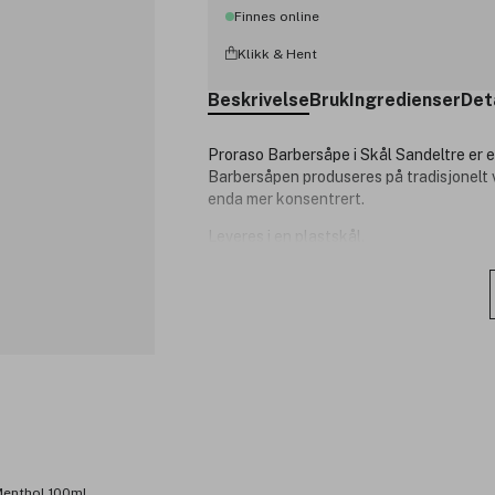
Finnes online
Klikk & Hent
Beskrivelse
Bruk
Ingredienser
Det
Proraso Barbersåpe i Skål Sandeltre er 
Barbersåpen produseres på tradisjonelt vis
enda mer konsentrert.
Leveres i en plastskål.
Alkoholfri - Ingen silikon - Ingen mineral
Innhold: 150 ml.
Duft: Sandeltre.
Hudtype: Tørr/normal hud.
Produksjonsland: Italia.
Produktnummer:
3206621
Menthol 100ml