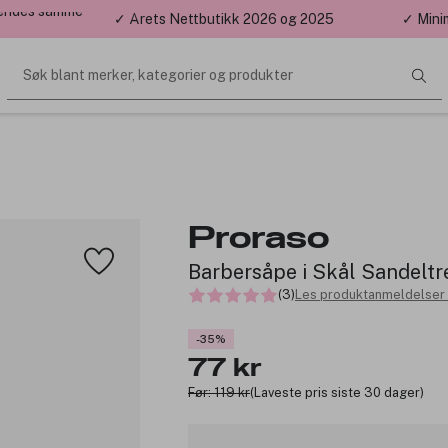
 sendes samme
✓ Årets Nettbutikk 2026 og 2025
✓ Mini
Søk blant merker, kategorier og produkter
Proraso
Barbersåpe i Skål Sandeltr
(3)
Les produktanmeldelser 
-35%
77 kr
Før: 119 kr
(Laveste pris siste 30 dager)