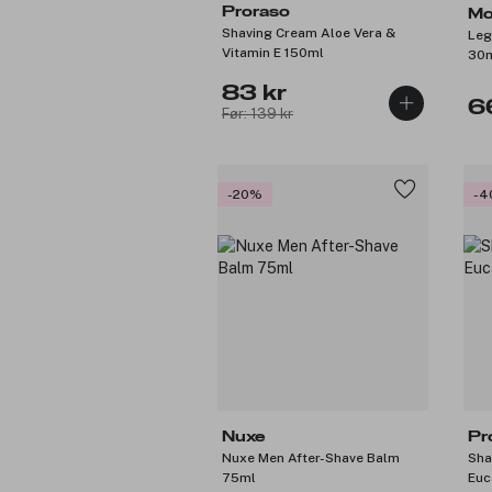
Proraso
Mo
Shaving Cream Aloe Vera &
Leg
Vitamin E 150ml
30
83 kr
6
Før: 139 kr
-20%
-4
Nuxe
Pr
Nuxe Men After-Shave Balm
Sha
75ml
Euc