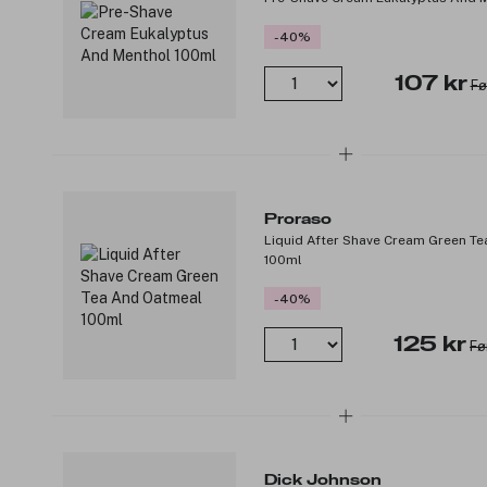
-40%
107 kr
Fø
Proraso
Liquid After Shave Cream Green T
100ml
-40%
125 kr
Fø
Dick Johnson