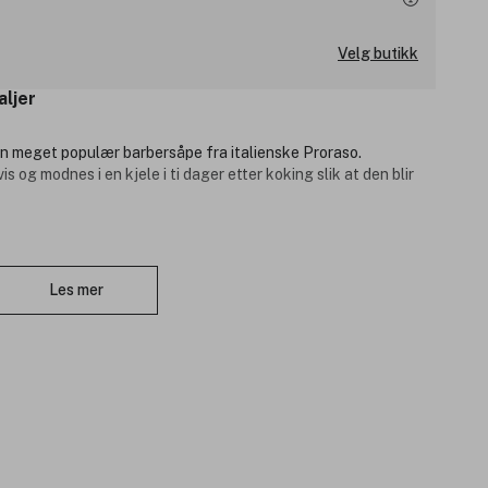
Velg butikk
aljer
en meget populær barbersåpe fra italienske Proraso.
 og modnes i en kjele i ti dager etter koking slik at den blir
Lukk
olje - Ingen kunstige fargestoffer.
Les mer