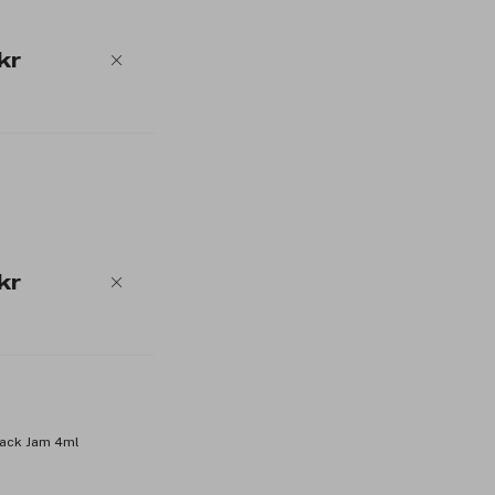
kr
kr
back Jam 4ml