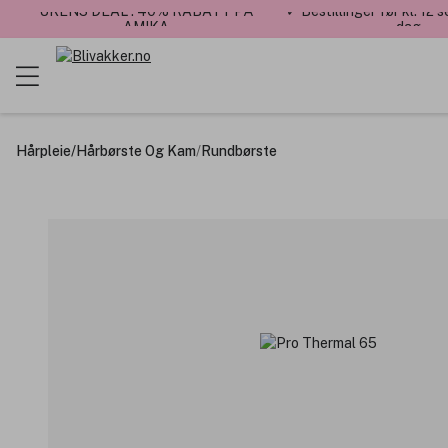
UKENS DEAL : 40% RABATT PÅ
✓ Bestillinger før kl. 12
AMIKA
dag
Hårpleie
/
Hårbørste Og Kam
/
Rundbørste