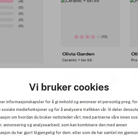
(4)
(0)
(0)
(0)
(0)
(13)
Olivia Garden
Ol
Ceramic + Ion 55
Pro
230 kr
4
Før: 329 kr
Før
Vi bruker cookies
0
ker informasjonskapsler for å gi innhold og annonser et personlig preg, for
Få 10% bonus
-4
 sosiale mediefunksjoner og for å analysere trafikken vår. Vi deler dessut
m men det
masjon om hvordan du bruker nettstedet vårt, med partnerne våre innen sos
r, annonsering og analysearbeid, som kan kombinere den med annen
Rapportere
asjon du har gjort tilgjengelig for dem, eller som de har samlet inn gjenno