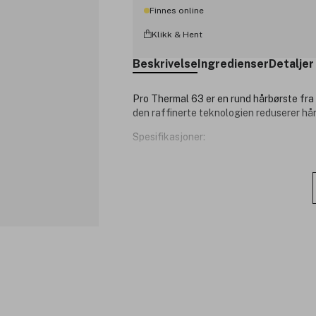
Finnes online
Klikk & Hent
Beskrivelse
Ingredienser
Detaljer
Pro Thermal 63 er en rund hårbørste fra 
den raffinerte teknologien reduserer hår
Spesifikasjoner:
Økt hullstørrelse for raskere tørki
Anti-skli håndtak for et fast grep
Antistatisk, høy varmebestandig b
Produktnummer:
3224412