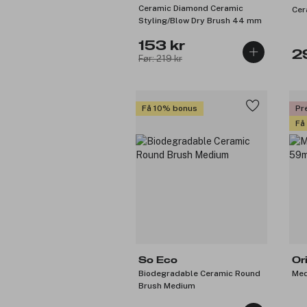
Ceramic Diamond Ceramic
Cer
Styling/Blow Dry Brush 44 mm
153 kr
2
Før: 219 kr
Få 10% bonus
Pr
Få
So Eco
Or
Biodegradable Ceramic Round
Med
Brush Medium