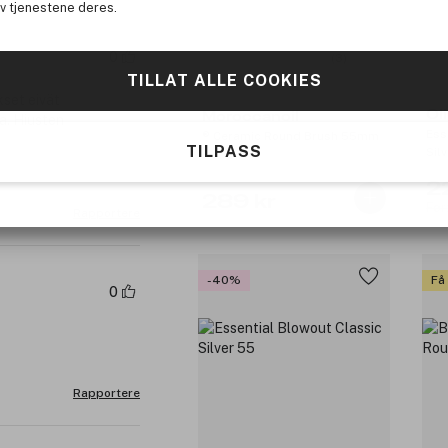
av tjenestene deres.
0
(3)
TILLAT ALLE COOKIES
kset eivät
Ol
Moroccanoil
ta. Hiusten
Ess
® Ceramic Round Brush 55mm
TILPASS
Sil
22
289 kr
Før
Rapportere
-40%
Få
0
Rapportere