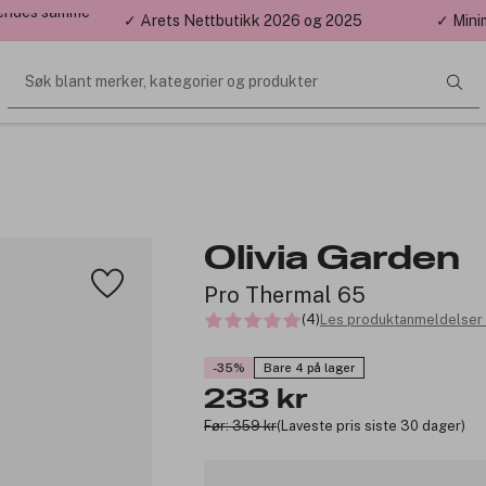
 sendes samme
✓ Årets Nettbutikk 2026 og 2025
✓ Mini
Søk blant merker, kategorier og produkter
Olivia Garden
Pro Thermal 65
(4)
Les produktanmeldelser 
-35%
Bare 4 på lager
233 kr
Før: 359 kr
(Laveste pris siste 30 dager)