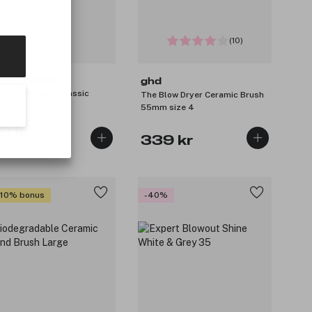
(10)
ivia Garden
ghd
ential Blowout Classic
The Blow Dryer Ceramic Brush
ver 45
55mm size 4
1 kr
339 kr
: 369 kr
 10% bonus
-40%