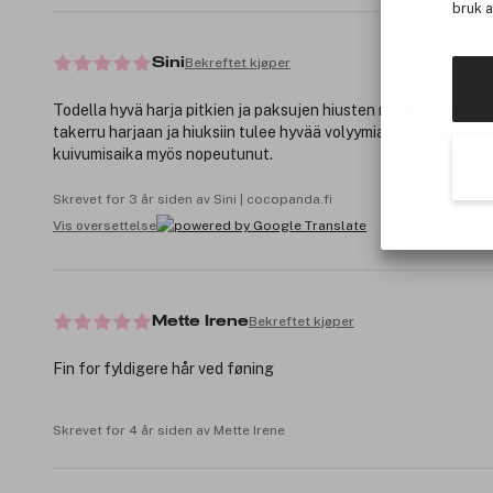
bruk 
Bekreftet kjøper
Sini
Todella hyvä harja pitkien ja paksujen hiusten muotoiluun! Hiu
takerru harjaan ja hiuksiin tulee hyvää volyymia sekä ilmavuut
kuivumisaika myös nopeutunut.
Skrevet for 3 år siden av Sini | cocopanda.fi
Vis oversettelse
Bekreftet kjøper
Mette Irene
Fin for fyldigere hår ved føning
Skrevet for 4 år siden av Mette Irene