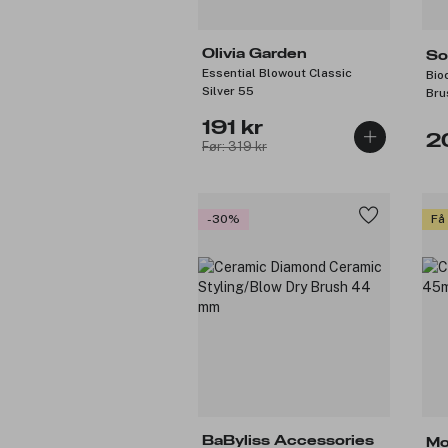
Olivia Garden
So
Essential Blowout Classic
Bio
Silver 55
Bru
191 kr
2
Før: 319 kr
-30%
Få
BaByliss Accessories
Mo