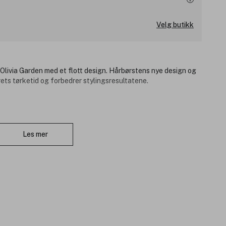
Velg butikk
Olivia Garden med et flott design. Hårbørstens nye design og
ets tørketid og forbedrer stylingsresultatene.
ng.
Lukk
.
Les mer
ust.