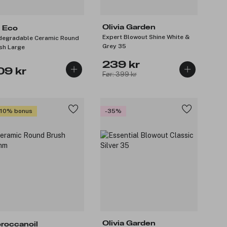
Olivia Garden
 Eco
Expert Blowout Shine White &
degradable Ceramic Round
Grey 35
sh Large
239 kr
09 kr
Før: 399 kr
 10% bonus
-35%
Olivia Garden
roccanoil