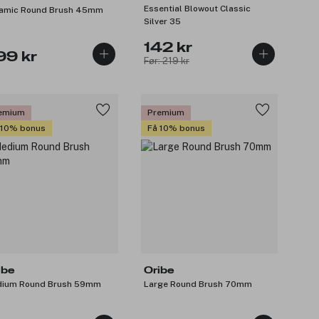
Essential Blowout Classic
amic Round Brush 45mm
Silver 35
142 kr
99 kr
Før: 219 kr
emium
Premium
 10% bonus
Få 10% bonus
ibe
Oribe
ium Round Brush 59mm
Large Round Brush 70mm