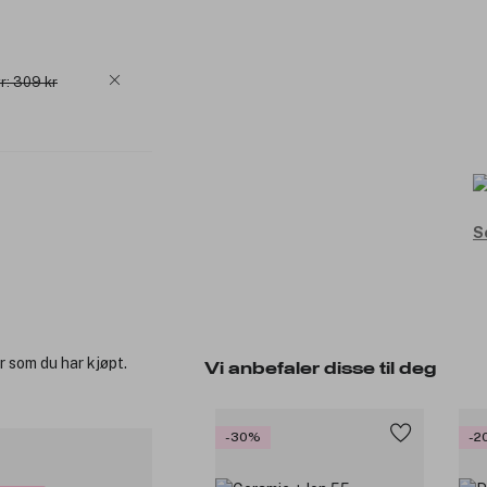
r: 309 kr
S
r som du har kjøpt.
Vi anbefaler disse til deg
-30%
-2