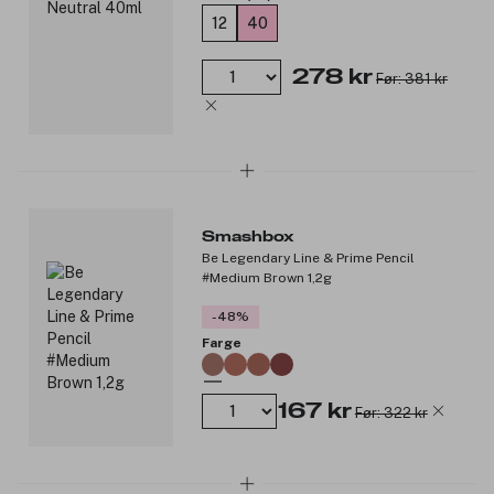
12
40
278 kr
Før: 381 kr
Smashbox
Be Legendary Line & Prime Pencil
#Medium Brown 1,2g
-48%
Farge
167 kr
Før: 322 kr