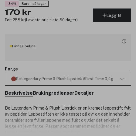
-34%
Bare 1 på lager
170 kr
Legg til
Før: 258 kr
(Laveste pris siste 30 dager)
Finnes online
Farge
Be Legendary Prime & Plush Lipstick #First Time 3,4g
Beskrivelse
Bruk
Ingredienser
Detaljer
Be Legendary Prime & Plush Lipstick er en
kremet leppestift fylt
av peptider. Leppestiften er ikke testet på dyr og den inneholder
ceramider som fyller leppene med fukt og gjør det enkelt å
legge en jevn farge. Passer godt sammen med lipliner og er
testet av profesjonelle makeupartister.