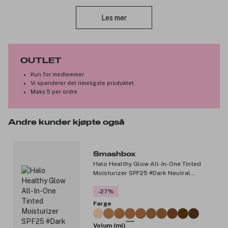
Lukk
Fordeler og egenskaper:
Les mer
Fremstilt med Primer Oil Complex.
Glatter ut og fukter leppene.
Rik, vakker farge.
Satengfinish.
OUTLET
Statement-farger utviklet av våre profesjonelle
Kun for medlemmer
makeupartister.
Vi spanderer det rimeligste produktet.
Maks 5 per ordre
Produktnummer:
3228265
Andre kunder kjøpte også
Smashbox
Halo Healthy Glow All-In-One Tinted
Moisturizer SPF25 #Dark Neutral
40ml
-27%
Farge
Volum (ml)