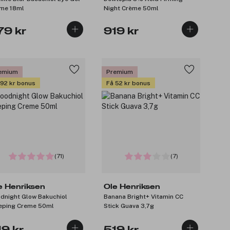
me 18ml
Night Crème 50ml
79 kr
919 kr
emium
Premium
 92 kr bonus
Få 52 kr bonus
(71)
(7)
e Henriksen
Ole Henriksen
dnight Glow Bakuchiol
Banana Bright+ Vitamin CC
eping Creme 50ml
Stick Guava 3,7g