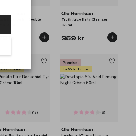
e Henriksen
Ole Henriksen
ush Brightening Double
Truth Juice Daily Cleanser
me 50ml
150ml
79 kr
359 kr
emium
Premium
 78 kr bonus
Få 92 kr bonus
(12)
(8)
e Henriksen
Ole Henriksen
nkle Blur Bacuchiol Eye Gel
Dewtopia 5% Acid Firming