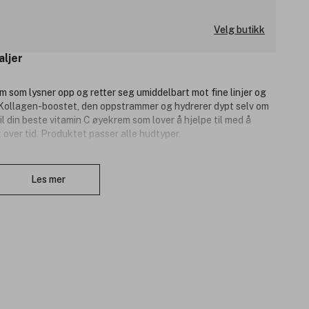
Velg butikk
aljer
som lysner opp og retter seg umiddelbart mot fine linjer og
. Kollagen-boostet, den oppstrammer og hydrerer dypt selv om
til din beste vitamin C øyekrem som lover å hjelpe til med å
over tid. Produktet passer alle hudtyper.
Lukk
Les mer