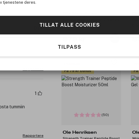
av tjenestene deres.
Ole Henriksen
Ol
Banana Bright Vitamin C Serum
C-R
TILLAT ALLE COOKIES
30ml
Cre
0
979 kr
8
TILPASS
Premium
Pr
Rapportere
Få 79 kr bonus
Få
1
tosta tummiin
(50)
Ole Henriksen
Ol
Rapportere
Strength Trainer Peptide Boost
Wri