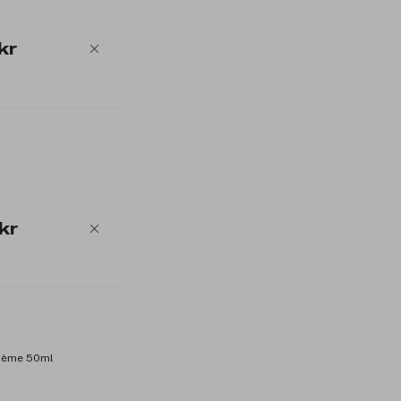
kr
kr
Crème 50ml