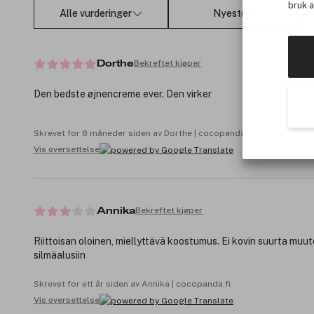
bruk 
Alle vurderinger
Nyeste
Bekreftet kjøper
Dorthe
Den bedste øjnencreme ever. Den virker
Skrevet for 8 måneder siden av Dorthe | cocopanda.dk
Vis oversettelse
Bekreftet kjøper
Annika
Riittoisan oloinen, miellyttävä koostumus. Ei kovin suurta muu
silmäalusiin
Skrevet for ett år siden av Annika | cocopanda.fi
Vis oversettelse