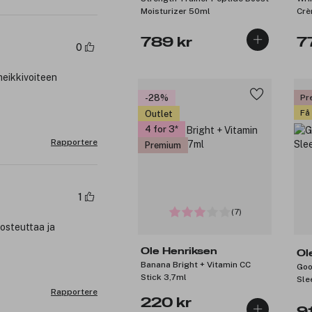
Moisturizer 50ml
Crè
789 kr
7
0
meikkivoiteen
-28%
Pr
Få
Outlet
4 for 3
Rapportere
Premium
1
(7)
kosteuttaa ja
Ole Henriksen
Ol
Banana Bright + Vitamin CC
Goo
Stick 3,7ml
Sle
Rapportere
220 kr