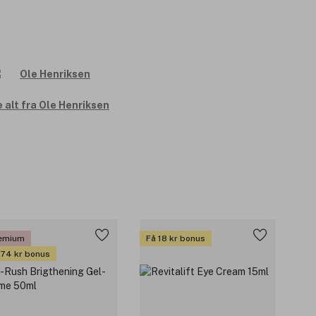
 alt fra Ole Henriksen
emium
Få 18 kr bonus
 74 kr bonus