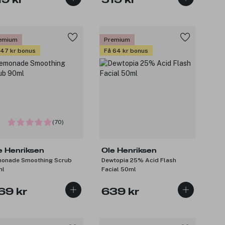
19 kr
519 kr
emium
Premium
 47 kr bonus
Få 64 kr bonus
(70)
e Henriksen
Ole Henriksen
onade Smoothing Scrub
Dewtopia 25% Acid Flash
ml
Facial 50ml
69 kr
639 kr