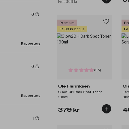
9
Før: 306 kr
0
Premium
Pr
Få 38 kr bonus
Få
Rapportere
0
(95)
Ole Henriksen
Ol
Glow2OH Dark Spot Toner
Lem
Rapportere
190ml
90
379 kr
4
1