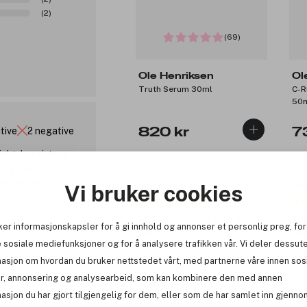
(2)
(69)
Ole Henriksen
Ol
Truth Serum 30ml
C-R
50
itive
2 negative
820 kr
7
ekt, konsistens
, og noen
ser, mens én
Vi bruker cookies
Premium
Pr
Få 98 kr bonus
Få
ker informasjonskapsler for å gi innhold og annonser et personlig preg, for
 sosiale mediefunksjoner og for å analysere trafikken vår. Vi deler dessut
masjon om hvordan du bruker nettstedet vårt, med partnerne våre innen sos
r, annonsering og analysearbeid, som kan kombinere den med annen
asjon du har gjort tilgjengelig for dem, eller som de har samlet inn gjenno
(61)