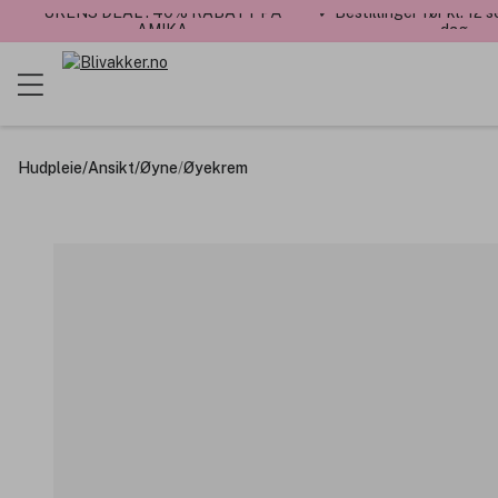
UKENS DEAL : 40% RABATT PÅ
✓ Bestillinger før kl. 12
AMIKA
dag
Hudpleie
/
Ansikt
/
Øyne
/
Øyekrem