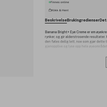
Finnes online
Klikk & Hent
Beskrivelse
Bruk
Ingredienser
Det
Banana Bright+ Eye Creme er em øyekrem 
rynker, og gir alderstrosende resultater
den føles deilig lett, noe som gjør dette 
gjenopplive og lyse opp hele øyeområdet 
Produktnummer:
3228432