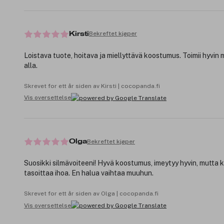
Bekreftet kjøper
Kirsti
Loistava tuote, hoitava ja miellyttävä koostumus. Toimii hyvin 
alla.
Skrevet for ett år siden av Kirsti | cocopanda.fi
Vis oversettelse
Bekreftet kjøper
Olga
Suosikki silmävoiteeni! Hyvä koostumus, imeytyy hyvin, mutta 
tasoittaa ihoa. En halua vaihtaa muuhun.
Skrevet for ett år siden av Olga | cocopanda.fi
Vis oversettelse