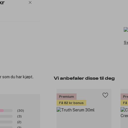
kr
Se
r som du har kjøpt.
Vi anbefaler disse til deg
Premium
Pr
Få 82 kr bonus
Få
(30)
(3)
(2)
(2)