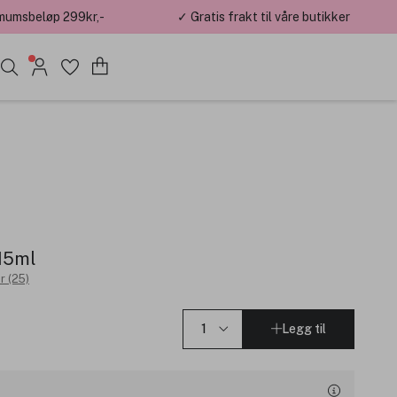
mumsbeløp 299kr,-
✓ Gratis frakt til våre butikker
15ml
r (25)
Legg til