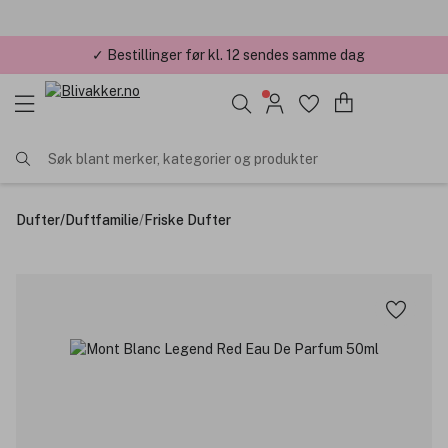
✓ Bestillinger før kl. 12 sendes samme dag
Søk blant merker, kategorier og produkter
Dufter
/
Duftfamilie
/
Friske Dufter