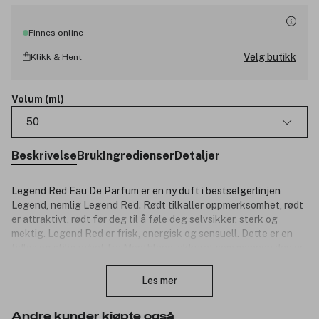
Finnes online
Velg butikk
Klikk & Hent
Volum (ml)
50
Beskrivelse
Bruk
Ingredienser
Detaljer
Legend Red Eau De Parfum er en ny duft i bestselgerlinjen
Legend, nemlig Legend Red. Rødt tilkaller oppmerksomhet, rødt
er attraktivt, rødt før deg til å føle deg selvsikker, sterk og
mektig. Legend Red er frisk, energisk og sensuell. Dette er en
tidløs og stilig nyhet fra Montblanc, akkurat som mannen den er
Lukk
ment for.
Les mer
Duftnoter:
Toppnote: Blodappelsin, Grapefrukt, Kardemomme.
Andre kunder kjøpte også