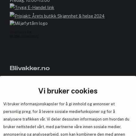
Fredag: 10:00–15:00
Blivakker.no
Om oss
Bli medlem helt gratis - få poeng og eksklusive rabattkoder.
Vi bruker cookies
Nyhetsbrev
Vi bruker informasjonskapsler for å gi innhold og annonser et
Samarbeid med oss
personlig preg, for å levere sosiale mediefunksjoner og for å
analysere trafikken vår. Vi deler dessuten informasjon om hvordan du
bruker nettstedet vårt, med partnerne våre innen sosiale medier,
annonsering og analysearbeid, som kan kombinere den med annen