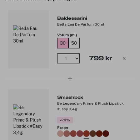
Hjertenote: Salvie, Sedertre, Einerbær.
Bunnote: Mahogni tre, Sedertre Atlas, Tonkabønner.
Baldessarini
Produktnummer:
3228912
Bella Eau De Parfum 30ml
Volum (ml)
30
50
799 kr
Smashbox
Be Legendary Prime & Plush Lipstick
#Easy 3,4g
-28%
Farge