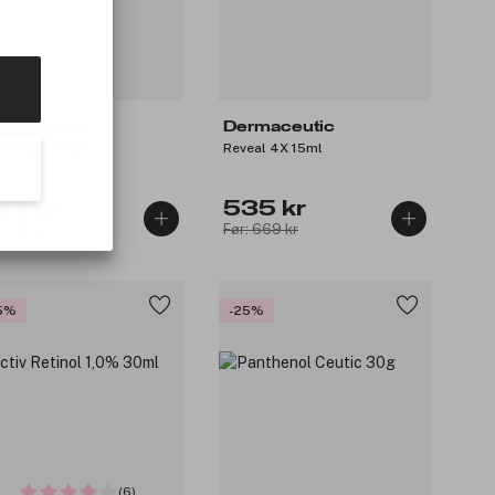
rmaceutic
Dermaceutic
ht Ceutic 40ml
Reveal 4X 15ml
67 kr
535 kr
: 519 kr
Før: 669 kr
5%
-25%
(6)