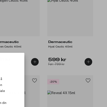
rmaceutic
Dermaceutic
en Ceutic 40ml
Hyal Ceutic 40ml
21 kr
599 kr
: 579 kr
Før: 799 kr
 å
0%
-20%
en
iale
m din