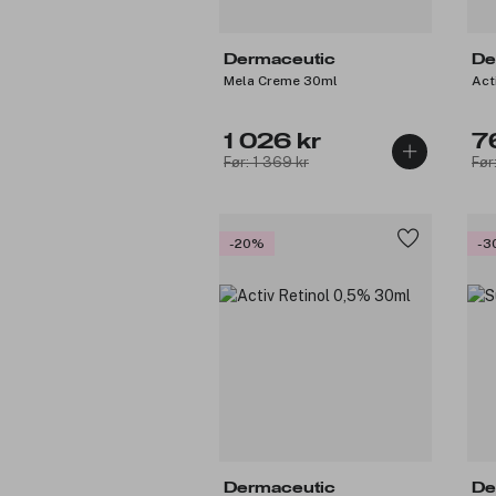
Dermaceutic
De
Mela Creme 30ml
Act
1 026 kr
7
Før: 1 369 kr
Før
-20%
-3
Dermaceutic
De