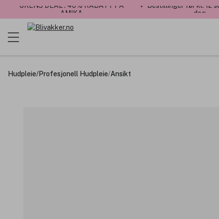
UKENS DEAL : 40% RABATT PÅ
✓ Bestillinger før kl. 12
AMIKA
dag
Hudpleie
/
Profesjonell Hudpleie
/
Ansikt