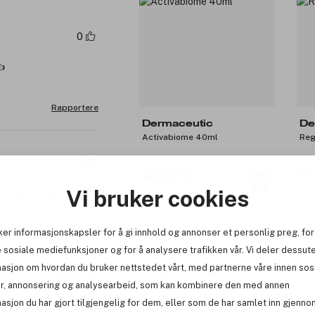
0
👍
Rapportere
Dermaceutic
De
Activabiome 40ml
Reg
0
489 kr
5
Før: 699 kr
Før
Vi bruker cookies
änt den 3 ggr i
har stora
ker informasjonskapsler for å gi innhold og annonser et personlig preg, for
-25%
-1
 sosiale mediefunksjoner og for å analysere trafikken vår. Vi deler dessut
masjon om hvordan du bruker nettstedet vårt, med partnerne våre innen sos
Rapportere
r, annonsering og analysearbeid, som kan kombinere den med annen
asjon du har gjort tilgjengelig for dem, eller som de har samlet inn gjenno