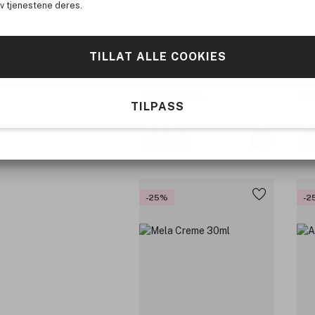
av tjenestene deres.
TILLAT ALLE COOKIES
Dermaceutic
De
Radiance 30ml
Lig
TILPASS
606 kr
4
Før: 809 kr
Før
-25%
-2