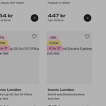
 Ceutic 50+ 50ml
Foamer 5 100ml
54 kr
447 kr
: 649 kr
Før: 639 kr
27%
-19%
tlet
Outlet
for 3
4 for 3
onic London
Iconic London
tre Lip Oil Out Of Office
Enrich and Elevate Eyeliner
ar 6ml
2x0,4ml