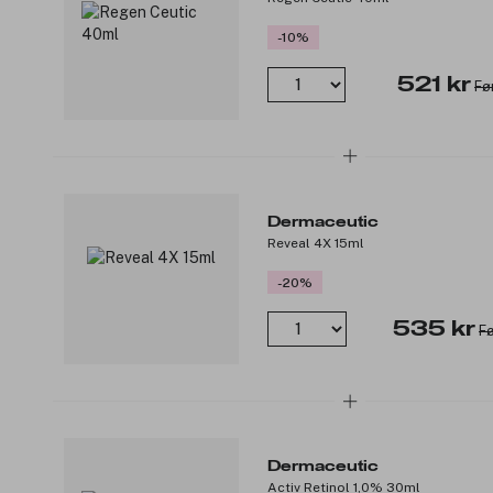
-10%
521 kr
Fø
Dermaceutic
Reveal 4X 15ml
-20%
535 kr
Fø
Dermaceutic
Activ Retinol 1,0% 30ml