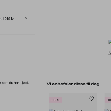
r: 1 019 kr
S
r som du har kjøpt.
Vi anbefaler disse til deg
-30%
-1