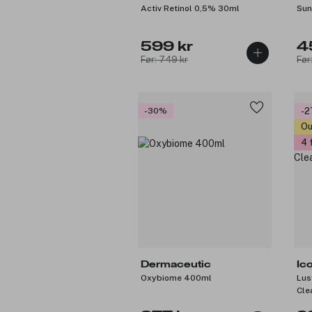
Activ Retinol 0,5% 30ml
Sun
599 kr
4
Før: 749 kr
Før
-30%
-
Ou
4 
Dermaceutic
Ic
Oxybiome 400ml
Lus
Cle