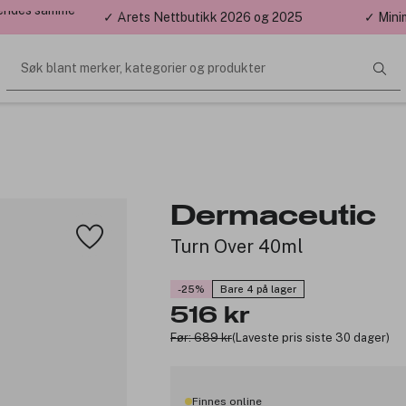
 sendes samme
✓ Årets Nettbutikk 2026 og 2025
✓ Mini
Søk blant merker, kategorier og produkter
Dermaceutic
Turn Over 40ml
-25%
Bare 4 på lager
516 kr
Før: 689 kr
(Laveste pris siste 30 dager)
Finnes online