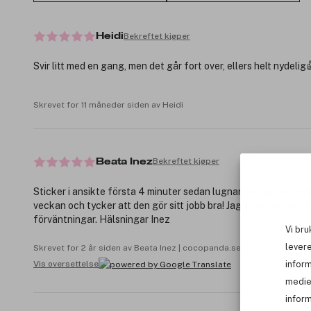
Bekreftet kjøper
Heidi
Svir litt med en gang, men det går fort over, ellers helt nydelig
Skrevet for 11 måneder siden av Heidi
Bekreftet kjøper
Beata Inez
Sticker i ansikte första 4 minuter sedan lugnar ner sig, har anv
veckan och tycker att den gör sitt jobb bra! Jag gillar den och 
förväntningar. Hälsningar Inez
Vi bru
levere
Skrevet for 2 år siden av Beata Inez | cocopanda.se
Vis oversettelse
infor
medie
inform