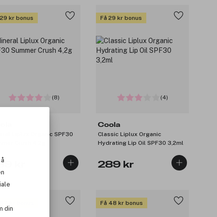
 29 kr bonus
Få 29 kr bonus
(8)
(4)
ola
Coola
eral Liplux Organic SPF30
Classic Liplux Organic
mer Crush 4,2g
Hydrating Lip Oil SPF30 3,2ml
 å
89 kr
289 kr
en
iale
 67 kr bonus
Få 48 kr bonus
m din