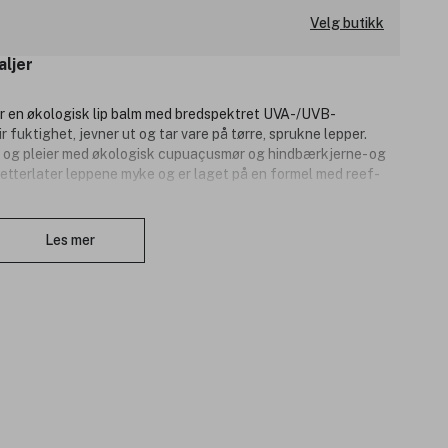
Velg butikk
aljer
er en økologisk lip balm med bredspektret UVA-/UVB-
 fuktighet, jevner ut og tar vare på tørre, sprukne lepper.
r og pleier med økologisk cupuaçusmør og hindbærkjerne- og
 etterlater leppene myke og er laget på en formel med reef-
Lukk
te ingredienser.
Les mer
.
.
vocadosmør.
-lovgivningen (Act 104).