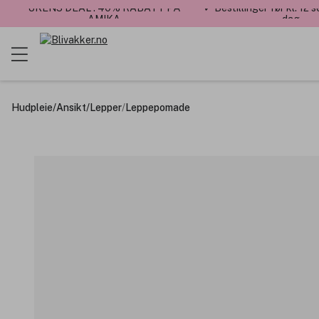
UKENS DEAL : 40% RABATT PÅ
✓ Bestillinger før kl. 12
AMIKA
dag
Hudpleie
/
Ansikt
/
Lepper
/
Leppepomade