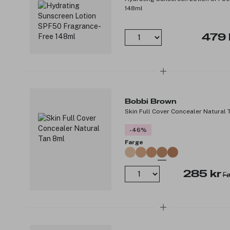
148ml
479 
Bobbi Brown
Skin Full Cover Concealer Natural 
-46%
Farge
285 kr
Fø