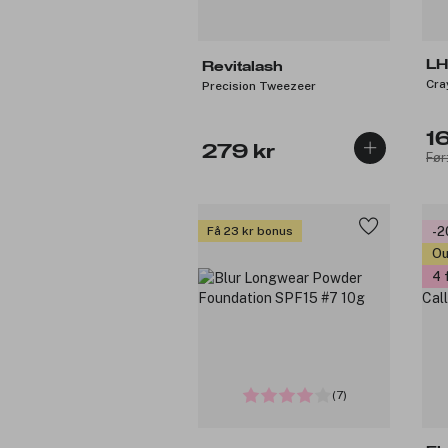
LH
Revitalash
Cra
Precision Tweezeer
1
279 kr
Før
Få 23 kr bonus
-
Ou
4 
(7)