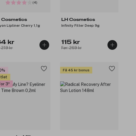
(4)
 Cosmetics
LH Cosmetics
yon Lipliner Cherry 1,1g
Infinity Filter Deep 9g
64 kr
115 kr
: 219 kr
Før: 269 kr
20%
Få 45 kr bonus
tlet
for 3