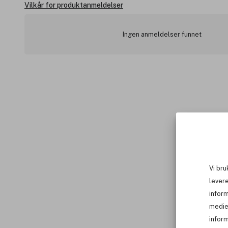
Vilkår for produktanmeldelser
Ingen anmeldelser funnet
Vi bru
levere
infor
medie
inform