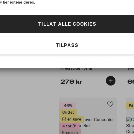
av tjenestene deres.
TILLAT ALLE COOKIES
(8)
TILPASS
Coola
Co
Mineral Liplux Organic SPF30
Dew
Firecracker 4,4ml
SPF
279 kr
6
-46%
Få
Outlet
Få en gave
4 for 3
Premium