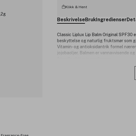
Klikk & Hent
Beskrivelse
Bruk
Ingredienser
Det
Classic Liplux Lip Balm Original SPF30 
beskyttelse og naturlig fruktsmør som gir
Vitamin- og antioksidantrik formel nære
jojobaoljer. Balmen er vannavvisende og
friendly aktive ingredienser.
Mer enn 70 % økologisk sertifisere
Bredspektret SPF30-beskyttelse
Rik på vitaminer og antioksidanter
Vannresistent i opptil 80 minutter.
Nærer leppene med hindbær- og a
Dermatologisk testet.
Hypoallergenisk.
Reef-friendly i henhold til Hawaii
Produktnummer:
3246308
 Fragrance-Free