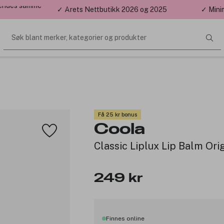
 sendes samme
✓ Årets Nettbutikk 2026 og 2025
✓ Mini
Søk blant merker, kategorier og produkter
Få 25 kr bonus
Coola
Classic Liplux Lip Balm Or
249 kr
Finnes online