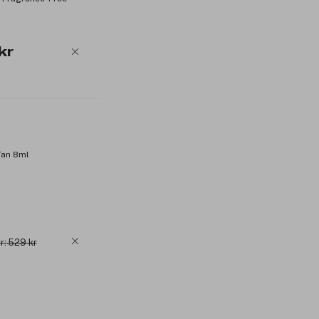
kr
Tan 8ml
r: 529 kr