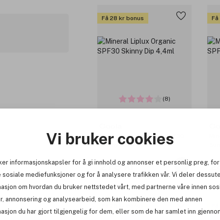
Få 28 kr bonus
Få
(8)
Coola
Co
Vi bruker cookies
Mineral Liplux Organic SPF30
Min
Skinny Dip 4,4ml
Sum
ker informasjonskapsler for å gi innhold og annonser et personlig preg, for
279 kr
2
 sosiale mediefunksjoner og for å analysere trafikken vår. Vi deler dessut
masjon om hvordan du bruker nettstedet vårt, med partnerne våre innen sos
r, annonsering og analysearbeid, som kan kombinere den med annen
Få 28 kr bonus
Få
asjon du har gjort tilgjengelig for dem, eller som de har samlet inn gjenno