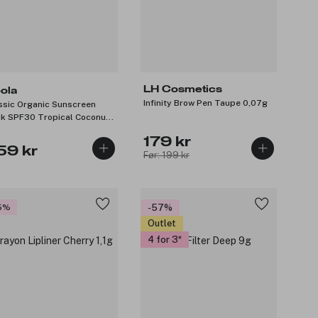
LH Cosmetics
ola
Infinity Brow Pen Taupe 0,07g
ssic Organic Sunscreen
ck SPF30 Tropical Coconut
179 kr
59 kr
Før: 199 kr
5%
-57%
Outlet
4 for 3