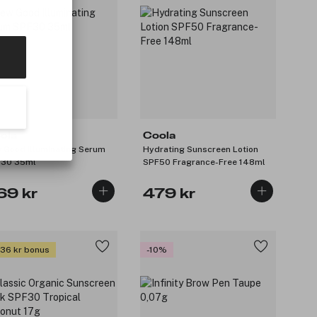
ola
Coola
 Good Illuminating Serum
Hydrating Sunscreen Lotion
30 35ml
SPF50 Fragrance-Free 148ml
69 kr
479 kr
 36 kr bonus
-10%