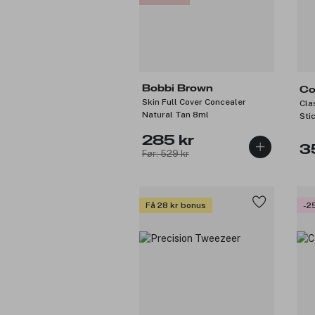
Bobbi Brown
Co
Skin Full Cover Concealer
Cla
Natural Tan 8ml
Sti
17g
285 kr
3
Før: 529 kr
Få 28 kr bonus
-2