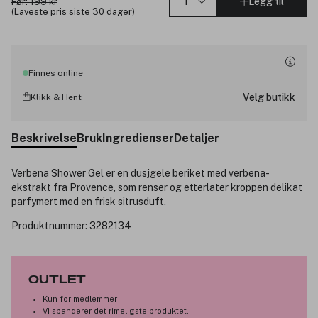
Legg til
Før: 199 kr
(Laveste pris siste 30 dager)
Finnes online
Velg butikk
Klikk & Hent
Beskrivelse
Bruk
Ingredienser
Detaljer
Verbena Shower Gel er en dusjgele beriket med verbena-
ekstrakt fra Provence, som renser og etterlater kroppen delikat
parfymert med en frisk sitrusduft.
Produktnummer:
3282134
OUTLET
Kun for medlemmer
Vi spanderer det rimeligste produktet.