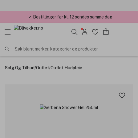
✓ Bestillinger før kl. 12 sendes samme dag
✓ Årets Nettbutikk 2026 og 2025
Søk blant merker, kategorier og produkter
Salg Og Tilbud
/
Outlet
/
Outlet Hudpleie