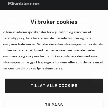
Blivakker.no
Om oss
Bli medlem helt gratis - få poeng og eksklusive rabattkoder.
Vi bruker cookies
Nyhetsbrev
Vi bruker informasjonskapsler for å gi innhold og annonser et
Samarbeid med oss
personlig preg, for å levere sosiale mediefunksjoner og for å
analysere trafikken vår. Vi deler dessuten informasjon om hvordan du
bruker nettstedet vårt, med partnerne våre innen sosiale medier,
annonsering og analysearbeid, som kan kombinere den med annen
informasjon du har gjort tilgjengelig for dem, eller som de har samlet
En del av
Brandsdal Group AS
inn gjennom din bruk av tjenestene deres.
For personlig veiledning om profesjonelle hårprodukter, klikk
her
.
TILLAT ALLE COOKIES
TILPASS