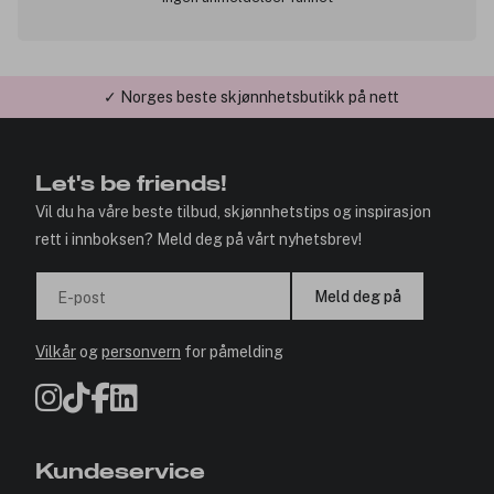
✓ Norges beste skjønnhetsbutikk på nett
✓ Årets Nettbutikk 2026 og 2025
Let's be friends!
Vil du ha våre beste tilbud, skjønnhetstips og inspirasjon
rett i innboksen? Meld deg på vårt nyhetsbrev!
Meld deg på
E-post
Vilkår
og
personvern
for påmelding
Kundeservice