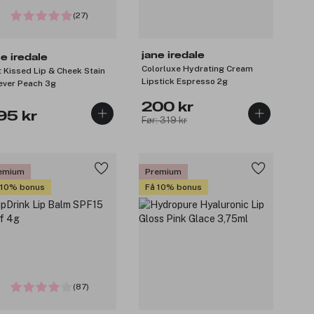
(27)
jane iredale
ne iredale
Colorluxe Hydrating Cream
t Kissed Lip & Cheek Stain
Lipstick Espresso 2g
ever Peach 3g
200 kr
95 kr
Før: 319 kr
emium
Premium
 10% bonus
Få 10% bonus
(87)