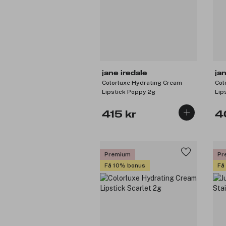
jane iredale
ja
Colorluxe Hydrating Cream
Col
Lipstick Poppy 2g
Lip
415 kr
4
Premium
Pr
Få 10% bonus
Få