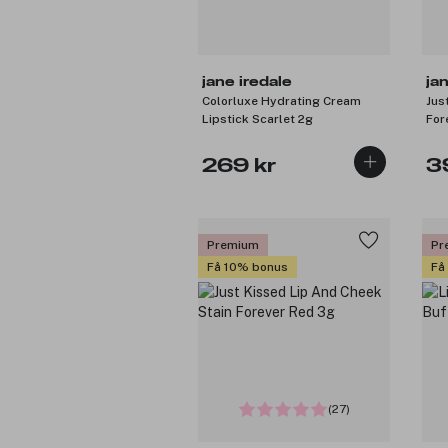
jane iredale
ja
Colorluxe Hydrating Cream
Jus
Lipstick Scarlet 2g
For
269 kr
3
Premium
Pr
Få 10% bonus
Få
(27)