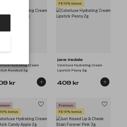
 10% bonus
Få 10% bonus
ne iredale
jane iredale
orluxe Hydrating Cream
Colorluxe Hydrating Cream
stick Rosebud 2g
Lipstick Peony 2g
09 kr
409 kr
emium
Premium
 10% bonus
Få 10% bonus