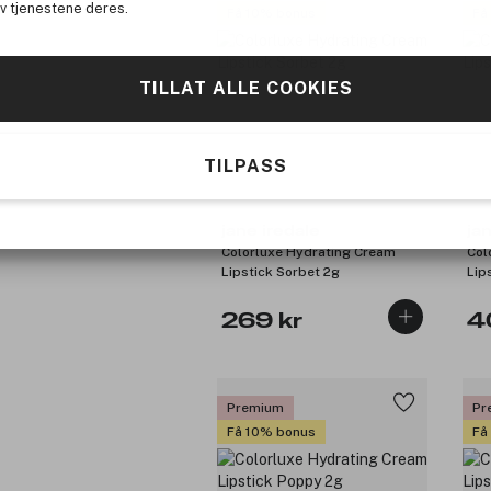
av tjenestene deres.
Få 10% bonus
Få
TILLAT ALLE COOKIES
TILPASS
jane iredale
ja
Colorluxe Hydrating Cream
Col
Lipstick Sorbet 2g
Lip
269 kr
4
Premium
Pr
Få 10% bonus
Få