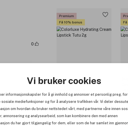
Premium
Pr
Få 10% bonus
Få
0
Vi bruker cookies
Rapportere
jane iredale
ja
Colorluxe Hydrating Cream
Col
Lipstick Tutu 2g
Lip
ker informasjonskapsler for å gi innhold og annonser et personlig preg, for
 sosiale mediefunksjoner og for å analysere trafikken vår. Vi deler dessut
409 kr
4
masjon om hvordan du bruker nettstedet vårt, med partnerne våre innen sos
r, annonsering og analysearbeid, som kan kombinere den med annen
asjon du har gjort tilgjengelig for dem, eller som de har samlet inn gjenno
Premium
Pr