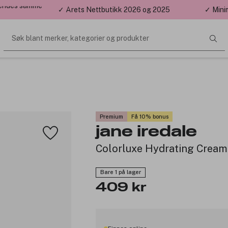
 sendes samme
✓ Årets Nettbutikk 2026 og 2025
✓ Mini
Søk blant merker, kategorier og produkter
Premium
Få 10% bonus
jane iredale
Colorluxe Hydrating Cream 
Bare 1 på lager
409 kr