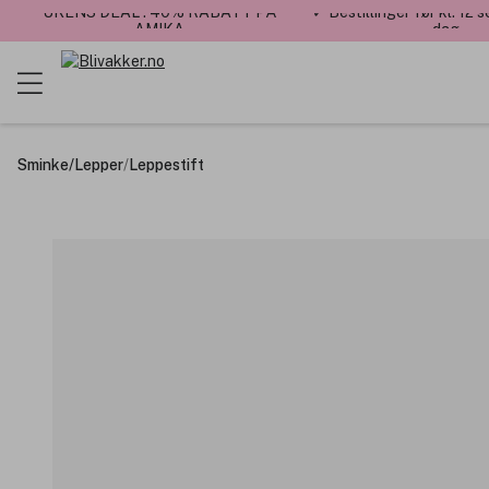
UKENS DEAL : 40% RABATT PÅ
✓ Bestillinger før kl. 12
AMIKA
dag
Sminke
/
Lepper
/
Leppestift