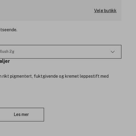
Velg butikk
 utseende.
Blush 2g
aljer
n rikt pigmentert, fuktgivende og kremet leppestift med
yke.
Lukk
er leppene å holde på fuktigheten.
Les mer
 hudpleiende mineralmake-up serie. Produktene er basert på
gen kjemiske fargestoffer eller konserveringsmidler.