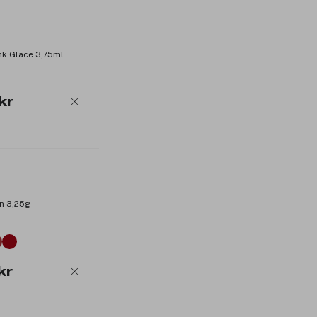
Produktnummer:
3282700
nk Glace 3,75ml
kr
n 3,25g
kr