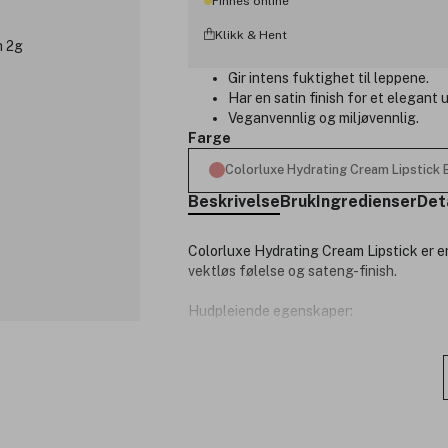
Finnes online
Klikk & Hent
Gir intens fuktighet til leppene.
Har en satin finish for et elegant
Veganvennlig og miljøvennlig.
Farge
Colorluxe Hydrating Cream Lipstick 
Beskrivelse
Bruk
Ingredienser
Det
Colorluxe Hydrating Cream Lipstick er e
vektløs følelse og sateng-finish.
Hudpleiende egenskaper:
Plantesmør som holder leppene m
Nærende naturlige oljer som hjelp
Vegansk og cruelty-free.
jane iredale ble lansert i 1994 og er en
mikroniserte mineraler, og inneholder in