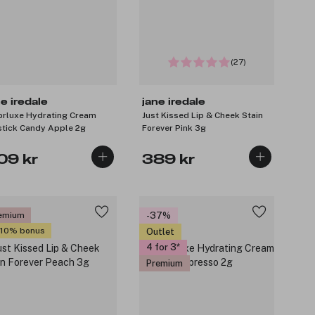
(27)
ne iredale
jane iredale
orluxe Hydrating Cream
Just Kissed Lip & Cheek Stain
stick Candy Apple 2g
Forever Pink 3g
09 kr
389 kr
emium
-37%
 10% bonus
Outlet
4 for 3
Premium