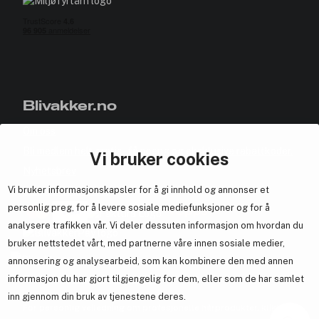
Blivakker.no
Om oss
Bli medlem helt gratis - få poeng og eksklusive rabattkoder.
Vi bruker cookies
Nyhetsbrev
Vi bruker informasjonskapsler for å gi innhold og annonser et
Samarbeid med oss
personlig preg, for å levere sosiale mediefunksjoner og for å
analysere trafikken vår. Vi deler dessuten informasjon om hvordan du
bruker nettstedet vårt, med partnerne våre innen sosiale medier,
annonsering og analysearbeid, som kan kombinere den med annen
En del av
Brandsdal Group AS
informasjon du har gjort tilgjengelig for dem, eller som de har samlet
inn gjennom din bruk av tjenestene deres.
For personlig veiledning om profesjonelle hårprodukter, klikk