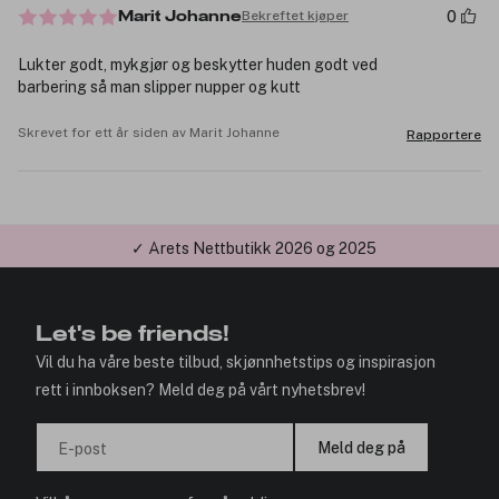
0
Bekreftet kjøper
Marit Johanne
Lukter godt, mykgjør og beskytter huden godt ved
barbering så man slipper nupper og kutt
Skrevet for ett år siden av Marit Johanne
Rapportere
✓ Årets Nettbutikk 2026 og 2025
Let's be friends!
Vil du ha våre beste tilbud, skjønnhetstips og inspirasjon
rett i innboksen? Meld deg på vårt nyhetsbrev!
Meld deg på
E-post