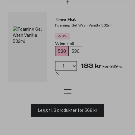
Tree Hut
Foaming Gel Wash Vanilla 532ml
-20%
Volum (ml)
530
530
183 kr
Før: 229 kr
Legg til 3 produkter for 568 kr