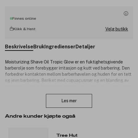
Finnes online
Velg butikk
Klikk & Hent
Beskrivelse
Bruk
Ingredienser
Detaljer
Moisturizing Shave Oil Tropic Glow er en fuktighetsgivende
barberolje som forebygger irritasjon og kutt ved barbering. Den
forbedrer kontakten mellom barberhøvelen og huden for en tett
og jevn barbering. Beriket med cupuaçusmør og en blanding av
næringsrike ingredienser som arganolje, e-vitamin, jojobaolje og
Lukk
pistasjeolje, som mykgjør og fukter huden. Perfekt for den som
er utsatt for barberingsutslett, inngrodde hårstrå eller
Les mer
hudirritasjon fra barbering. Barberoljen er vegansk, samt
alkohol-, paraben- og sulfatfri og har en tropisk duft.
Andre kunder kjøpte også
Produktnummer:
3305991
Tree Hut