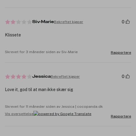
0
Bekreftet kjøper
Siv-Marie
Klissete
Skrevet for 3 måneder siden av Siv-Marie
Rapportere
0
Bekreftet kjøper
Jessica
Love it, god til at man ikke skær sig
Skrevet for 11 måneder siden av Jessica | cocopanda.dk
Vis oversettelse
Rapportere