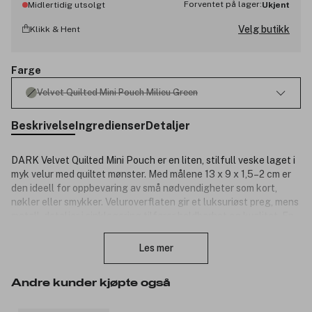
Forventet på lager:
Midlertidig utsolgt
Ukjent
Velg butikk
Klikk & Hent
Farge
Velvet Quilted Mini Pouch Milieu Green
Beskrivelse
Ingredienser
Detaljer
DARK Velvet Quilted Mini Pouch er en liten, stilfull veske laget i
myk velur med quiltet mønster. Med målene 13 x 9 x 1,5–2 cm er
den ideell for oppbevaring av små nødvendigheter som kort,
nøkler eller smykker. Veluroverflaten gir et luksuriøst preg, mens
metall-detaljer i sinklegering tilfører holdbarhet og kvalitet. En
Lukk
praktisk og dekorativ minipouch som passer både alene eller som
tilbehør i en større veske.
Les mer
Størrelse: 13 x 9 x 1,5–2 cm.
Andre kunder kjøpte også
Produktnummer:
3354331