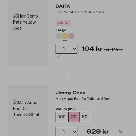
DARK
Hair Comb Pale Yellow 1pcs
-30%
Farge
104 kr
Før: 149 kr
Jimmy Choo
Man Aqua Eau De Toilette 30ml
Volum (ml)
100
30
50
629 kr