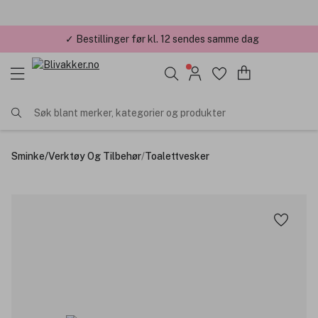
✓ Bestillinger før kl. 12 sendes samme dag
Søk blant merker, kategorier og produkter
Sminke
/
Verktøy Og Tilbehør
/
Toalettvesker