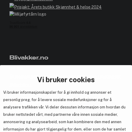
Blivakker.no
Om oss
Bli medlem helt gratis - få poeng og eksklusive rabattkoder.
Vi bruker cookies
Nyhetsbrev
Vi bruker informasjonskapsler for å gi innhold og annonser et
Samarbeid med oss
personlig preg, for å levere sosiale mediefunksjoner og for å
analysere trafikken vår. Vi deler dessuten informasjon om hvordan du
bruker nettstedet vårt, med partnerne våre innen sosiale medier,
annonsering og analysearbeid, som kan kombinere den med annen
En del av
Brandsdal Group AS
informasjon du har gjort tilgjengelig for dem, eller som de har samlet