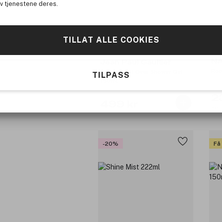
av tjenestene deres.
TILLAT ALLE COOKIES
N
Jean Paul Gaultier
Roo
Scandal All Over Shower Gel
TILPASS
150ml
2
499 kr
Før
-20%
Få