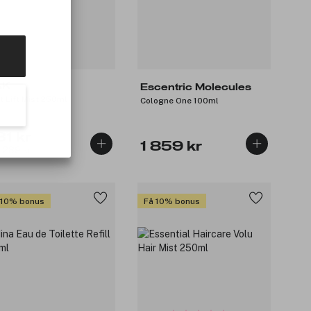
AK
Escentric Molecules
t Lift Mist 250ml
Cologne One 100ml
31 kr
1 859 kr
: 289 kr
 10% bonus
Få 10% bonus