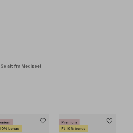
Se alt fra Medipeel
emium
Premium
 10% bonus
Få 10% bonus