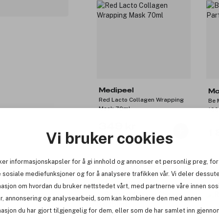
Medipeel
Mo
Red Lacto Collagen Wrapping
Be 
Mask 70ml
100
349 kr
1 
Vi bruker cookies
Før: 499 kr
ker informasjonskapsler for å gi innhold og annonser et personlig preg, for
Premium
-2
 sosiale mediefunksjoner og for å analysere trafikken vår. Vi deler dessut
Få 10% bonus
masjon om hvordan du bruker nettstedet vårt, med partnerne våre innen sos
r, annonsering og analysearbeid, som kan kombinere den med annen
asjon du har gjort tilgjengelig for dem, eller som de har samlet inn gjenno