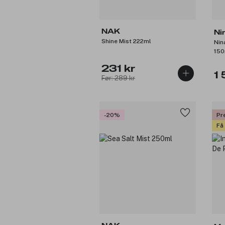
NAK
Ni
Shine Mist 222ml
Nin
150
231 kr
1
Før: 289 kr
-20%
Pr
Få