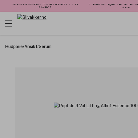
UKENS DEAL : 40% RABATT PÅ
✓ Bestillinger før kl. 12
AMIKA
dag
Hudpleie
/
Ansikt
/
Serum