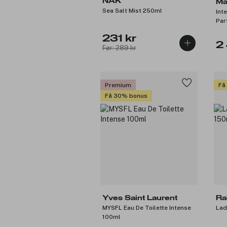
NAK
Ma
Sea Salt Mist 250ml
Int
Par
231 kr
2
Før: 289 kr
Premium
Få
Få 30% bonus
Yves Saint Laurent
Ra
MYSFL Eau De Toilette Intense
Lad
100ml