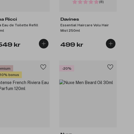
(8)
na Ricci
Davines
a Eau de Toilette Refill
Essential Haircare Volu Hair
ml
Mist 250ml
 549 kr
499 kr
emium
-20%
 10% bonus