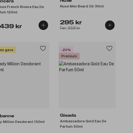
Nuxe
ncera
Nuxe Men Beard Oil 30ml
ense French Riviera Eau De
fum 120ml
295 kr
 439 kr
Før: 369 kr
 en gave
-20%
Premium
Gisada
banne
Ambassadora Gold Eau De
y Million Deodorant 150ml
Parfum 50ml