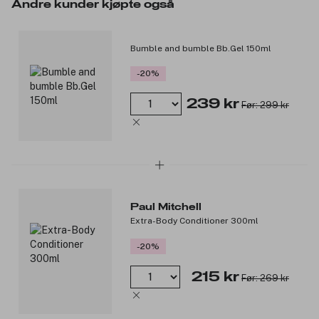
Bunnnotes: Amber, Tibetansk Musk, Sandeltre, Iris, og Vanilje
Andre kunder kjøpte også
Produktnummer:
4833
Bumble and bumble Bb.Gel 150ml
-20%
239 kr
Før: 299 kr
Paul Mitchell
Extra-Body Conditioner 300ml
-20%
215 kr
Før: 269 kr