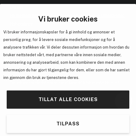
Om oss
Bli medlem helt gratis - få poeng og eksklusive rabattkoder.
Vi bruker cookies
Nyhetsbrev
Vi bruker informasjonskapsler for å gi innhold og annonser et
Samarbeid med oss
personlig preg, for å levere sosiale mediefunksjoner og for å
analysere trafikken vår. Vi deler dessuten informasjon om hvordan du
bruker nettstedet vårt, med partnerne våre innen sosiale medier,
annonsering og analysearbeid, som kan kombinere den med annen
En del av
Brandsdal Group AS
informasjon du har gjort tilgjengelig for dem, eller som de har samlet
inn gjennom din bruk av tjenestene deres.
For personlig veiledning om profesjonelle hårprodukter, klikk
her
.
TILLAT ALLE COOKIES
TILPASS