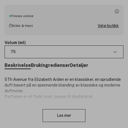
Finnes online
Velg butikk
Klikk & Hent
Volum (ml)
75
Beskrivelse
Bruk
Ingredienser
Detaljer
5Th Avenue fra Elizabeth Arden er en klassisker, en sprudlende
duft basert på en spennende blanding av klassiske og moderne
duftnoter.
Parfymen er et friskt pust, passer til daglig bruk
Topnoter: Lilje, Linden Blomst, duggvåte Magnolia, eksotisk
Lukk
mandarin og bergamott
Les mer
Hjertenoterr: Rose, Fiol, Ylang Ylang, Jasmin, indisk tuberose,
Fersken og muskat