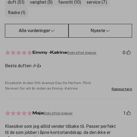
duft (51)
varighet (5)
favoritt (10)
service (7)
flaske (1)
Alle vurderinger
Nyeste
0
Bekreftet kjøper
Emmy -Katrine
Beste duften 🎉👍
Elizabeth Arden 5th Avenue Eau De Parfum 75ml
Skrevet for ett år siden av Emmy -Katrine
Rapportere
1
Bekreftet kjøper
Maja
Klassiker som jeg alltid vender tilbake til. Passer perfekt
til de som jobber i åpne kontorlandskap, da den ikke er