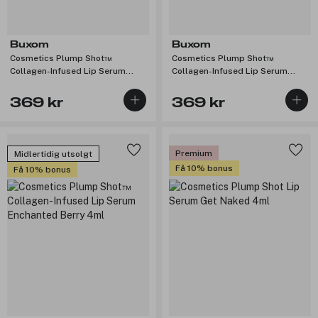
Buxom
Buxom
Cosmetics Plump Shot™
Cosmetics Plump Shot™
Collagen-Infused Lip Serum
Collagen-Infused Lip Serum
Starstruck Coral 4ml
Celestial Nude 4ml
369 kr
369 kr
Premium
Midlertidig utsolgt
Få 10% bonus
Få 10% bonus