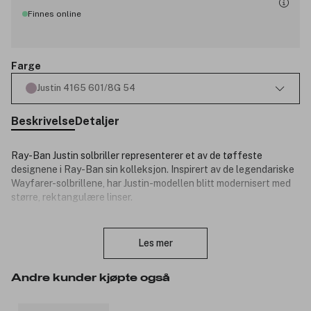
Finnes online
Farge
Justin 4165 601/8G 54
Beskrivelse
Detaljer
Ray-Ban Justin solbriller representerer et av de tøffeste
designene i Ray-Ban sin kolleksjon. Inspirert av de legendariske
Wayfarer-solbrillene, har Justin-modellen blitt modernisert med
større, rektangulære linser.
Spesifikasjoner:
Lukk
Les mer
Passform: Normal
Passform stang: Høy bro
Brobredde: 54 16mm
Andre kunder kjøpte også
Stanglengde: 145mm
Rammeform: Firkantet