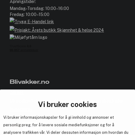
Åpningstider:
Mandag–Torsdag: 10:00–16:00
Fredag: 10:00–15:00
Blivakker.no
Om oss
Bli medlem helt gratis - få poeng og eksklusive rabattkoder.
Vi bruker cookies
Nyhetsbrev
Vi bruker informasjonskapsler for å gi innhold og annonser et
Samarbeid med oss
personlig preg, for å levere sosiale mediefunksjoner og for å
analysere trafikken vår. Vi deler dessuten informasjon om hvordan du