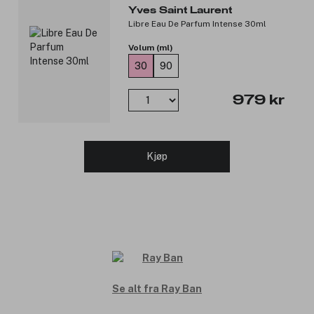
Rammefarge: Matt svart
Yves Saint Laurent
Rammemateriale: Injisert
Libre Eau De Parfum Intense 30ml
Stangfarge: Svart
Glassfarge: Gradert grå
Volum (ml)
Modell: RB4165 601/8G 54-16
30
90
Produktnummer:
3057655
979 kr
Kjøp
Se alt fra Ray Ban