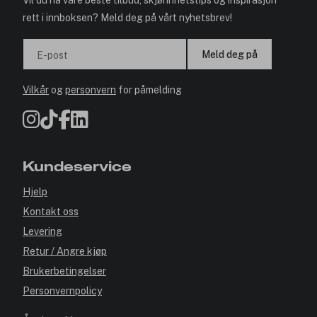
Vil du ha våre beste tilbud, skjønnhetstips og inspirasjon
rett i innboksen? Meld deg på vårt nyhetsbrev!
Meld deg på
E-post
Vilkår
og
personvern
for påmelding
Kundeservice
Hjelp
Kontakt oss
Levering
Retur / Angre kjøp
Brukerbetingelser
Personvernpolicy