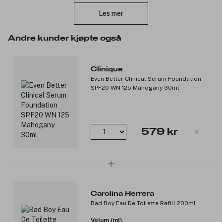
Toppnoter: grapefrukt og hampakkord
Les mer
Hjertenoter: sort pepper og geranium
Bunnoter: lær og vetiver
Andre kunder kjøpte også
Produktnummer:
3214406
Clinique
Even Better Clinical Serum Foundation
SPF20 WN 125 Mahogany 30ml
579 kr
Carolina Herrera
Bad Boy Eau De Toilette Refill 200ml
Volum (ml)