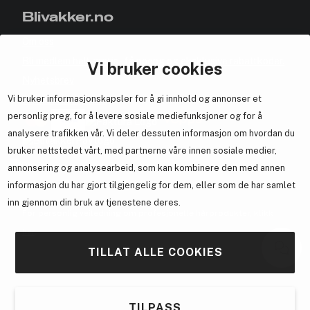
Blivakker.no
Om oss
Bli medlem helt gratis - få poeng og eksklusive rabattkoder.
Vi bruker cookies
Nyhetsbrev
Vi bruker informasjonskapsler for å gi innhold og annonser et
Samarbeid med oss
personlig preg, for å levere sosiale mediefunksjoner og for å
analysere trafikken vår. Vi deler dessuten informasjon om hvordan du
bruker nettstedet vårt, med partnerne våre innen sosiale medier,
annonsering og analysearbeid, som kan kombinere den med annen
informasjon du har gjort tilgjengelig for dem, eller som de har samlet
En del av
Brandsdal Group AS
inn gjennom din bruk av tjenestene deres.
For personlig veiledning om profesjonelle hårprodukter, klikk
her
.
TILLAT ALLE COOKIES
TILPASS