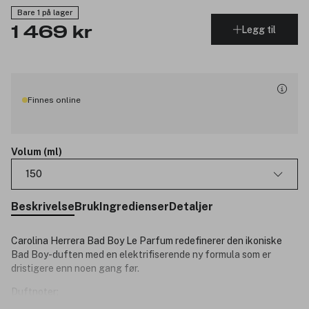
Bare 1 på lager
Legg til
1 469 kr
Finnes online
Volum (ml)
150
Beskrivelse
Bruk
Ingredienser
Detaljer
Carolina Herrera Bad Boy Le Parfum redefinerer den ikoniske
Bad Boy-duften med en elektrifiserende ny formula som er
dristigere enn noen gang før.
Duftnoter:
Lukk