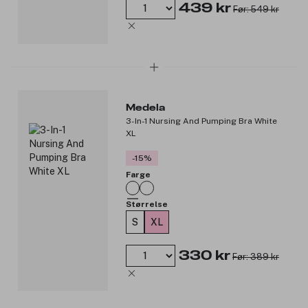
439 kr
Før: 549 kr
Medela
3-In-1 Nursing And Pumping Bra White
XL
-15%
Farge
Størrelse
S
XL
330 kr
Før: 389 kr