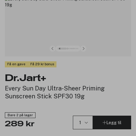
Få en gave
Få 29 kr bonus
Dr.Jart+
Every Sun Day Ultra-Sheer Priming
Sunscreen Stick SPF30 19g
Bare 2 på lager
Legg til
289 kr