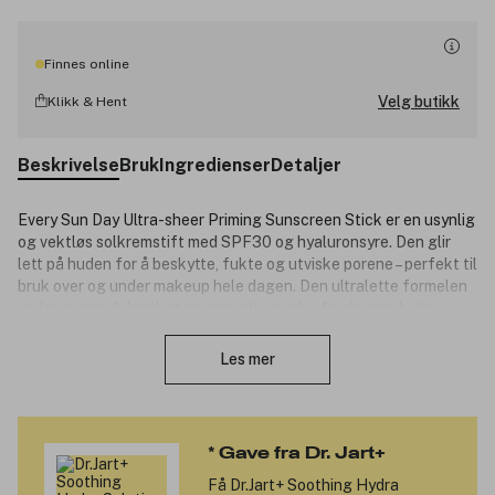
Finnes online
Velg butikk
Klikk & Hent
Beskrivelse
Bruk
Ingredienser
Detaljer
Every Sun Day Ultra-sheer Priming Sunscreen Stick er en usynlig
og vektløs solkremstift med SPF30 og hyaluronsyre. Den glir
lett på huden for å beskytte, fukte og utviske porene – perfekt til
bruk over og under makeup hele dagen. Den ultralette formelen
gir langvarig fuktighet og en matt, usynlig finish uten hvite
Lukk
rester, klissete konsistens eller fet følelse. Takket være den
innovative koreanske teknologien fungerer den både som primer
Les mer
og gjør det enkelt å påføre SPF når som helst. Dermatologisk
testet, parfymefri og egnet for sensitiv, tørr og fet hud.
Produktnummer:
3321489
* Gave fra Dr. Jart+ 
Få
Dr.Jart+ Soothing Hydra