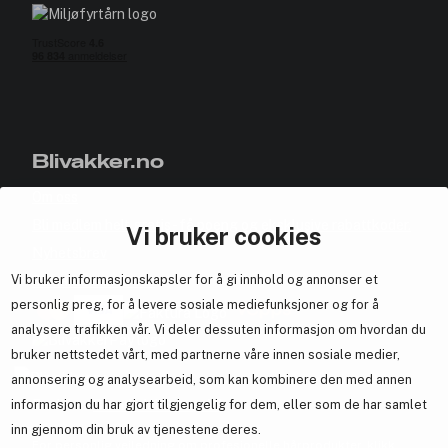
Blivakker.no
Om oss
Bli medlem helt gratis - få poeng og eksklusive rabattkoder.
Vi bruker cookies
Nyhetsbrev
Vi bruker informasjonskapsler for å gi innhold og annonser et
Samarbeid med oss
personlig preg, for å levere sosiale mediefunksjoner og for å
analysere trafikken vår. Vi deler dessuten informasjon om hvordan du
bruker nettstedet vårt, med partnerne våre innen sosiale medier,
annonsering og analysearbeid, som kan kombinere den med annen
En del av
Brandsdal Group AS
informasjon du har gjort tilgjengelig for dem, eller som de har samlet
inn gjennom din bruk av tjenestene deres.
For personlig veiledning om profesjonelle hårprodukter, klikk