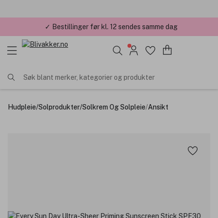
✓ Bestillinger før kl. 12 sendes samme dag
✓ Årets Nettbutikk 2026 og 2025
Søk blant merker, kategorier og produkter
Hudpleie
/
Solprodukter
/
Solkrem Og Solpleie
/
Ansikt