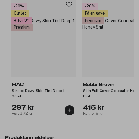
-20%
-20%
Outlet
Få en gave
4 for 3
Premium
Premium
MAC
Bobbi Brown
Strobe Dewy Skin Tint Deep 1
Skin Full Cover Concealer Hon
30ml
8ml
297 kr
415 kr
Før: 372 kr
Før: 519 kr
Produktanmeldelser