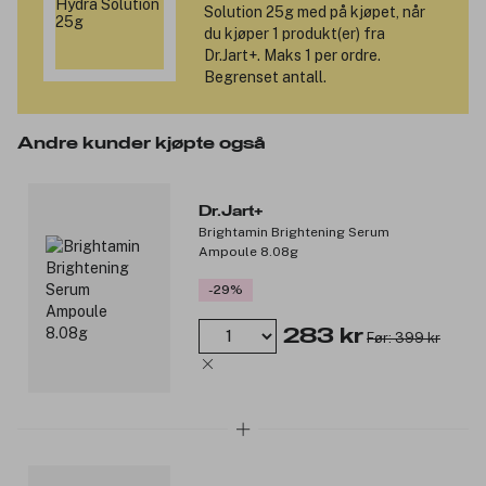
Solution 25g
med på kjøpet, når
du kjøper 1 produkt(er) fra
Dr.Jart+. Maks 1 per ordre.
Begrenset antall.
Andre kunder kjøpte også
Dr.Jart+
Brightamin Brightening Serum
Ampoule 8.08g
-29%
283 kr
Før: 399 kr