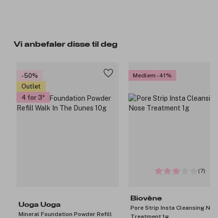
Vi anbefaler disse til deg
-50%
Medlem -41%
Outlet
4 for 3
(7)
Biovène
Uoga Uoga
Pore Strip Insta Cleansing Nos
Mineral Foundation Powder Refill
Treatment 1g