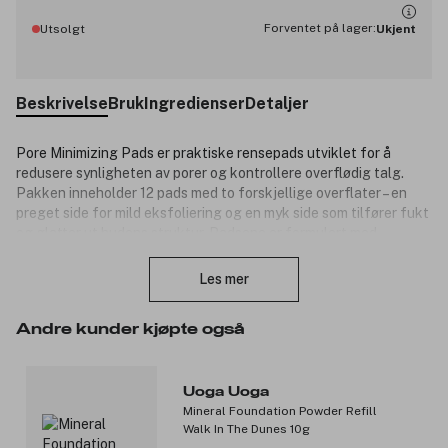
Forventet på lager:
Utsolgt
Ukjent
Beskrivelse
Bruk
Ingredienser
Detaljer
Pore Minimizing Pads er praktiske rensepads utviklet for å
redusere synligheten av porer og kontrollere overflødig talg.
Pakken inneholder 12 pads med to forskjellige overflater – en
preget side for mild eksfoliering og en myk side som tilfører fukt
og glatter ut hudens struktur. Padsene er formulert med
Lukk
ingredienser som absorberer urenheter og bidrar til en klarere,
jevnere hud. Ved regelmessig bruk bidrar de til en matt
Les mer
hudoverflate og minimerer tilstoppede porer, noe som gjør dem
spesielt velegnet for fet og kombinert hud, samt hud med
Andre kunder kjøpte også
urenheter.
Produktnummer:
3331312
Uoga Uoga
Mineral Foundation Powder Refill
Walk In The Dunes 10g