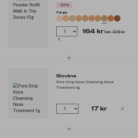
-50%
Farge
164 kr
Før: 329 kr
Biovène
Pore Strip Insta Cleansing Nose
Treatment 1g
17 kr