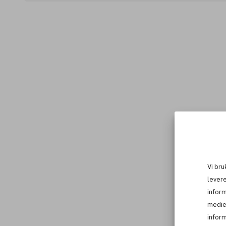
Vi bru
levere
infor
medie
inform