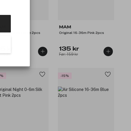
AM
MAM
ginal 6-16 Silk Blue 2pcs
Original 16-36m Pink 2pcs
35 kr
135 kr
: 159 kr
Før: 159 kr
5%
-15%