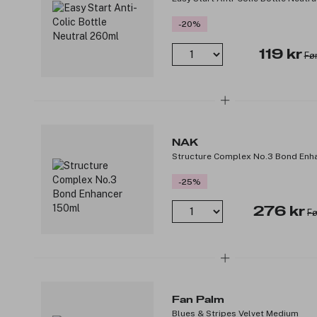
-20%
119 kr
Før
NAK
Structure Complex No.3 Bond Enh
-25%
276 kr
Fø
Fan Palm
Blues & Stripes Velvet Medium