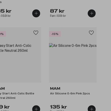
s
35 kr
87 kr
: 159 kr
Før: 109 kr
0%
-15%
AM
MAM
y Start Anti-Colic Bottle
Air Silicone 0-6m Pink 2pcs
tral 260ml
9 kr
135 kr