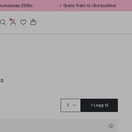
mumsbeløp 299kr,-
✓ Gratis frakt til våre butikker
cs
Legg til