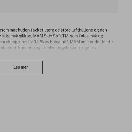
ånsom mot huden takket være de store lufthullene og den
v silkemyk silikon, MAM Skin SoftTM, som føles myk og
som aksepteres av 94 % av babyene*. MAM ønsker det beste
r skjoldet, knoppen og steriliseringsboksen laget av
Lukk
 oppbevarings- og steriliseringsboks som gjør det enkelt å
Les mer
ovnen.
på 1541 babyer. **Skjold, knopp og steriliseringsboks er
ulære råvarer i henhold til massebalansemetoden, sertifisert av