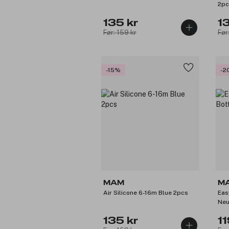
2pc
135 kr
1
Før: 159 kr
Før
-15%
-2
MAM
M
Air Silicone 6-16m Blue 2pcs
Eas
Neu
135 kr
11