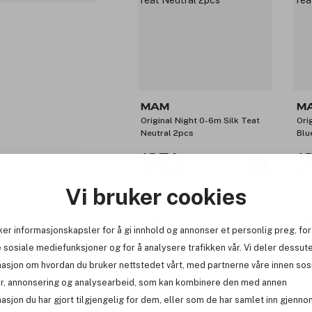
MAM
M
Original Night 0-6m Silk Teat
Ori
Neutral 2pcs
Blu
135 kr
1
Før: 159 kr
Før
Vi bruker cookies
-15%
-1
ker informasjonskapsler for å gi innhold og annonser et personlig preg, for
 sosiale mediefunksjoner og for å analysere trafikken vår. Vi deler dessut
masjon om hvordan du bruker nettstedet vårt, med partnerne våre innen sos
r, annonsering og analysearbeid, som kan kombinere den med annen
asjon du har gjort tilgjengelig for dem, eller som de har samlet inn gjenno