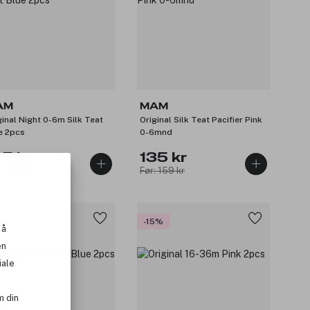
AM
MAM
ginal Night 0-6m Silk Teat
Original Silk Teat Pacifier Pink
e 2pcs
0-6mnd
35 kr
135 kr
: 159 kr
Før: 159 kr
5%
-15%
 å
en
iale
m din