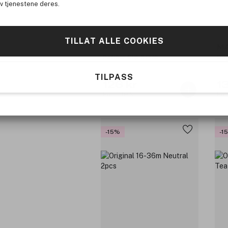
av tjenestene deres.
TILLAT ALLE COOKIES
MAM
M
Pacifier Clip It Pink
Ori
TILPASS
126 kr
1
Før: 149 kr
Før
-15%
-1