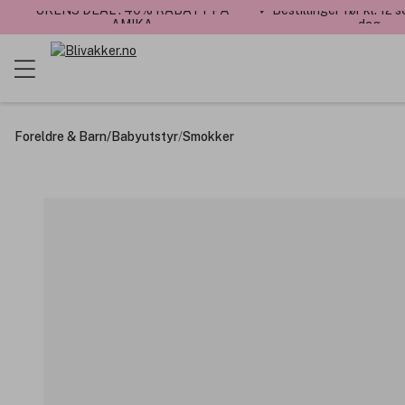
UKENS DEAL : 40% RABATT PÅ
✓ Bestillinger før kl. 12
AMIKA
dag
Foreldre & Barn
/
Babyutstyr
/
Smokker