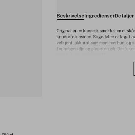
Beskrivelse
Ingredienser
Detaljer
Original er en klassisk smokk som er sk
knudrete innsiden. Sugedelen er laget a
velkjent, akkurat som mammas hud, og 
for babyen din og planeten vår. Derfor e
biosirkulære materialer**.
MAM Original leveres i en praktisk
sterilisere smokkene i mikrobølge
*Markedsundersøkelse 2010-2022, testet 
laget av polypropylen koblet til bio-sirk
ISCC PLUS.
Produktnummer:
3352751
al 260ml