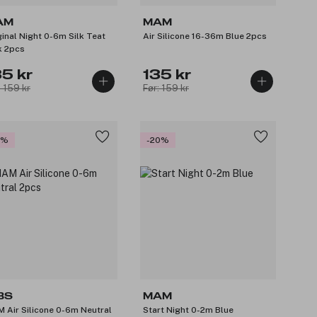
AM
MAM
ginal Night 0-6m Silk Teat
Air Silicone 16-36m Blue 2pcs
k 2pcs
35 kr
135 kr
: 159 kr
Før: 159 kr
5%
-20%
BS
MAM
 Air Silicone 0-6m Neutral
Start Night 0-2m Blue