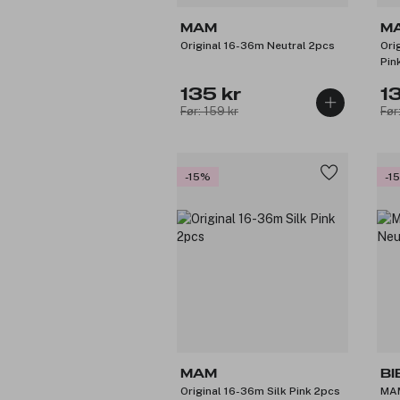
MAM
M
Original 16-36m Neutral 2pcs
Ori
Pin
135 kr
1
Før: 159 kr
Før
-15%
-1
MAM
BI
Original 16-36m Silk Pink 2pcs
MAM