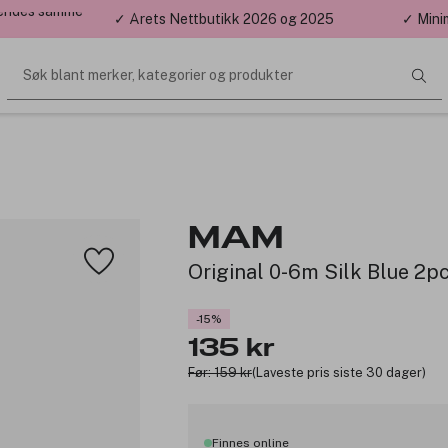
 sendes samme
✓ Årets Nettbutikk 2026 og 2025
✓ Mini
Søk blant merker, kategorier og produkter
MAM
Original 0-6m Silk Blue 2p
-15%
135 kr
Før: 159 kr
(Laveste pris siste 30 dager)
Finnes online