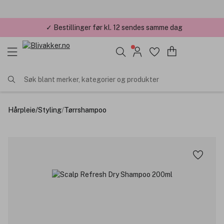
✓ Bestillinger før kl. 12 sendes samme dag
Søk blant merker, kategorier og produkter
Hårpleie
/
Styling
/
Tørrshampoo