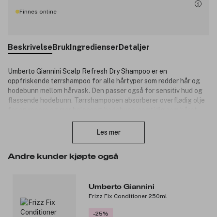
Finnes online
Beskrivelse
Bruk
Ingredienser
Detaljer
Umberto Giannini Scalp Refresh Dry Shampoo er en
oppfriskende tørrshampoo for alle hårtyper som redder hår og
hodebunn mellom hårvask. Den passer også for sensitiv hud og
flassende hodebunn. Tørrshampooen absorberer overflødig olje
for en renere og mer balansert hodebunn, samtidig som håret
Lukk
føles friskere og velduftende frem til neste hårvask. Formelen
inneholder naturlig stivelse som etterlater hodebunn og hår med
Les mer
en forfriskende følelse, uten å forårsake kløe eller hvite rester.
Scalp Refresh Dry Shampoo har en mild duft av ananas og
Andre kunder kjøpte også
appelsin.
Produktnummer:
3356706
Umberto Giannini
Frizz Fix Conditioner 250ml
-25%