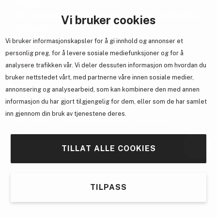
Om oss
Bli medlem helt gratis - få poeng og eksklusive rabattkoder.
Vi bruker cookies
Nyhetsbrev
Vi bruker informasjonskapsler for å gi innhold og annonser et
Samarbeid med oss
personlig preg, for å levere sosiale mediefunksjoner og for å
analysere trafikken vår. Vi deler dessuten informasjon om hvordan du
bruker nettstedet vårt, med partnerne våre innen sosiale medier,
annonsering og analysearbeid, som kan kombinere den med annen
En del av
Brandsdal Group AS
informasjon du har gjort tilgjengelig for dem, eller som de har samlet
inn gjennom din bruk av tjenestene deres.
For personlig veiledning om profesjonelle hårprodukter, klikk
her
.
TILLAT ALLE COOKIES
TILPASS