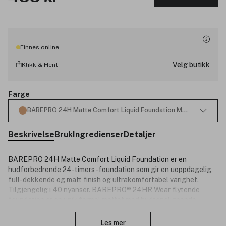
Finnes online
Velg butikk
Klikk & Hent
Farge
BAREPRO 24H Matte Comfort Liquid Foundation Med. Deep 40 N
Beskrivelse
Bruk
Ingredienser
Detaljer
BAREPRO 24H Matte Comfort Liquid Foundation er en
hudforbedrende 24-timers-foundation som gir en uoppdagelig,
full-dekkende og matt finish og ultrakomfortabel varighet.
Tilgjengelig i 40 nyanser. BAREPRO® 24HR Wear flytende
foundation er en unik formel mettet med hudtonelignende
Lukk
pigmenter, oljeabsorberende mineraler og ingredienser som
huden elsker, for å gi pustende, uoppdagelig dekning som holder
Les mer