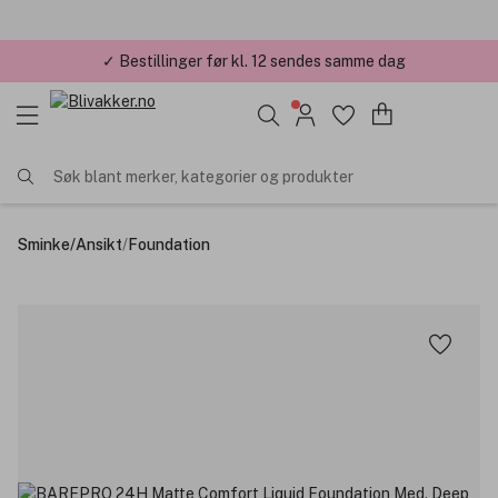
✓ Bestillinger før kl. 12 sendes samme dag
✓ Årets Nettbutikk 2026 og 2025
Søk blant merker, kategorier og produkter
Sminke
/
Ansikt
/
Foundation