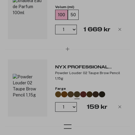
**Basert på en forbrukertest
Volum (ml)
Produktnummer:
3308766
100
50
1 669 kr
NYX PROFESSIONAL
Powder Louder 02 Taupe Brow Pencil
MAKEUP
1,15g
Farge
159 kr